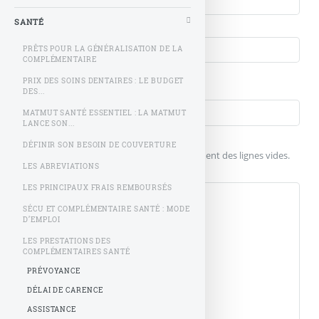
Courriel (non publié)
SANTÉ
PRÊTS POUR LA GÉNÉRALISATION DE LA
COMPLÉMENTAIRE
Votre message
PRIX DES SOINS DENTAIRES : LE BUDGET
Titre (obligatoire)
DES...
MATMUT SANTÉ ESSENTIEL : LA MATMUT
LANCE SON...
Texte de votre message (obligatoire)
DÉFINIR SON BESOIN DE COUVERTURE
Pour créer des paragraphes, laissez simplement des lignes vides.
LES ABREVIATIONS
LES PRINCIPAUX FRAIS REMBOURSÉS
SÉCU ET COMPLÉMENTAIRE SANTÉ : MODE
D’EMPLOI
LES PRESTATIONS DES
COMPLÉMENTAIRES SANTÉ
PRÉVOYANCE
DÉLAI DE CARENCE
ASSISTANCE