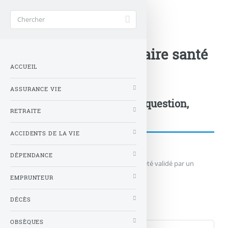
Accueil
>
Santé
>
Voir aussi...
>
Quelle complémentaire santé
ACCUEIL
choisir ?
ASSURANCE VIE
Postez votre commentaire, question,
RETRAITE
remarque...
ACCIDENTS DE LA VIE
DÉPENDANCE
Votre message n'apparaîtra qu'après avoir été validé par un
administrateur du site.
EMPRUNTEUR
Qui êtes-vous ?
DÉCÈS
Nom
OBSÈQUES