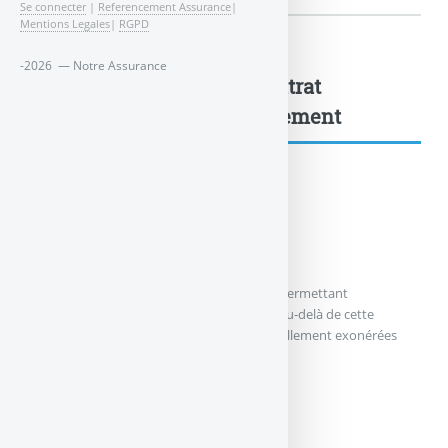
Se connecter
|
Referencement Assurance
|
Mentions Legales
|
RGPD
-2026 — Notre Assurance
L’arbitrage au sein d’un contrat
d’assurance vie : à lire également
Assurance vie
Le capital est-il bloqué ?
L’assurance vie est un contrat à durée fixe permettant
l’exonération fiscale dès 8 ans d’existence. Au-delà de cette
période, les plus-values réalisées sont partiellement exonérées
d’impôt.Le (...)
LE CAPITAL EST-IL BLOQUÉ