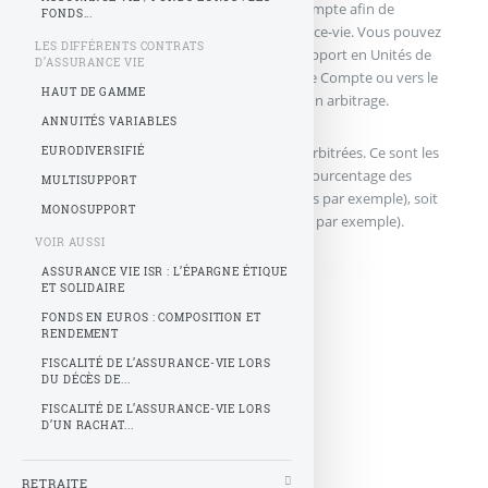
partie de ces sommes vers des Unités de Compte afin de
FONDS...
dynamiser les rendements de votre assurance-vie. Vous pouvez
LES DIFFÉRENTS CONTRATS
également transférer votre épargne d’un support en Unités de
D’ASSURANCE VIE
Comptes vers un autre support en Unités de Compte ou vers le
HAUT DE GAMME
fonds en euros. C’est ce qu’on appelle faire un arbitrage.
ANNUITÉS VARIABLES
L’assureur prélève une partie des sommes arbitrées. Ce sont les
EURODIVERSIFIÉ
frais d’arbitrages. Ils sont exprimés soit en pourcentage des
MULTISUPPORT
sommes arbitrées (1% des sommes arbitrées par exemple), soit
MONOSUPPORT
sous la forme d’un forfait (15 € par arbitrage par exemple).
VOIR AUSSI
didim escort
,
marmaris escort
,
didim escort bayan
,
marmaris escort bayan
,
didim
ASSURANCE VIE ISR : L’ÉPARGNE ÉTIQUE
ET SOLIDAIRE
escort bayanlar
,
marmaris escort bayanlar
FONDS EN EUROS : COMPOSITION ET
RENDEMENT
FISCALITÉ DE L’ASSURANCE-VIE LORS
DU DÉCÈS DE...
FISCALITÉ DE L’ASSURANCE-VIE LORS
D’UN RACHAT...
RETRAITE