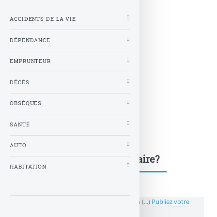
ACCIDENTS DE LA VIE
DÉPENDANCE
EMPRUNTEUR
DÉCÈS
OBSÈQUES
SANTÉ
AUTO
Une question, un commentaire?
HABITATION
💬 Réagir à cet article L’arbitrage au sein d’un (...)
Publiez votre
commentaire ou posez votre question...