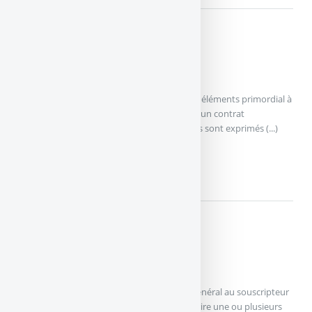
Assurance vie
Les frais de l’assurance Vie
Prélevés par l’assureur, ces frais sont un des éléments primordial à
prendre en compte lors de la souscription d’un contrat
d’assurance vie :Les frais de gestion :Ces frais sont exprimés (...)
LES FRAIS DE L’ASSURANCE
Assurance vie
Les Options de Gestion
Les contrats multisupports proposent en général au souscripteur
gratuitement ou non la possibilité de souscrire une ou plusieurs