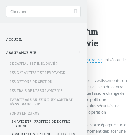
Accueil
>
Assurance vie
>
L’arbitrage au sein d’un
ACCUEIL
contrat d’assurance vie
ASSURANCE VIE
Publié le
vendredi 4 février 2011
par
NotreAssurance
, mis à jour le
LE CAPITAL EST-IL BLOQUÉ ?
jeudi 3 février 2011 à 10 h 30
LES GARANTIES DE PRÉVOYANCE
Un arbitrage permet de modifier la nature des investissements, ou
LES OPTIONS DE GESTION
plus précisément, de les répartir différemment au sein du contrat.
LES FRAIS DE L’ASSURANCE VIE
Un arbitrage peut ainsi être nécessaire lorsque l’assuré change de
projet, et décide par exemple de passer d’une politique
L’ARBITRAGE AU SEIN D’UN CONTRAT
D’ASSURANCE VIE
d’investissement offensive à des placements plus sécurisés. Le
transfert de plusieurs fonds dans une même opération
FONDS EN EUROS
correspondent à un seul arbitrage.
SMAVIE BTP : PROFITEZ DE L’OFFRE
Par exemple, si vous avez investi la totalité de votre épargne sur le
EPARGNE...
fonds en euros garanti, vous pouvez à tout moment déplacer une
ASSURANCE VIE / FONDS EUROS : LES