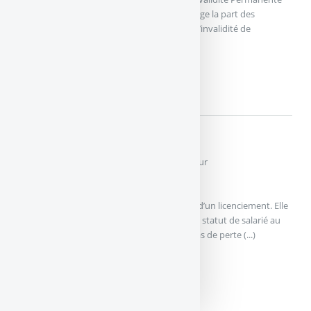
Totale ou IPT)L’assureur prend alors en charge la part des
mensualités proportionnellement au taux d’invalidité de
l’assuré. (...)
IPP/IPT
Les types de garanties Assurance Emprunteur
Perte d’emploi
L’assurance perte d’emploi couvre le risque d’un licenciement. Elle
peut être souscrite par l’emprunteur qui a le statut de salarié au
moment de la souscription de contrat. En cas de perte (...)
PERTE D’EMPLOI