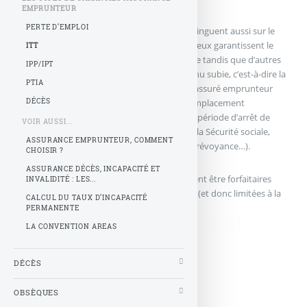
EMPRUNTEUR
PERTE D’EMPLOI
Les contrats « garantie emprunteur » se distinguent aussi sur le
montant pris en charge. La majorité d’entre eux garantissent le
ITT
remboursement de l’intégralité de l’échéance tandis que d’autres
IPP/IPT
ne prennent en charge que la perte de revenu subie, c’est-à-dire la
PTIA
différence entre le revenu de référence de l’assuré emprunteur
DÉCÈS
avant son arrêt de travail et le revenu de remplacement
(comprenant les revenus perçus pendant la période d’arrêt de
VOIR AUSSI...
travail : indemnités journalières versées par la Sécurité sociale,
ASSURANCE EMPRUNTEUR, COMMENT
prestations versées par les organismes de prévoyance…).
CHOISIR ?
ASSURANCE DÉCÈS, INCAPACITÉ ET
Les prestations versées par l’assureur peuvent être forfaitaires
INVALIDITÉ : LES...
(l’intégralité de l’échéance) ou indemnitaires (et donc limitées à la
CALCUL DU TAUX D’INCAPACITÉ
perte de revenu subie)
PERMANENTE
didim escort
,
marmaris escort
,
didim escort bayan
,
marmaris escort bayan
,
didim
LA CONVENTION AREAS
escort bayanlar
,
marmaris escort bayanlar
DÉCÈS
OBSÈQUES