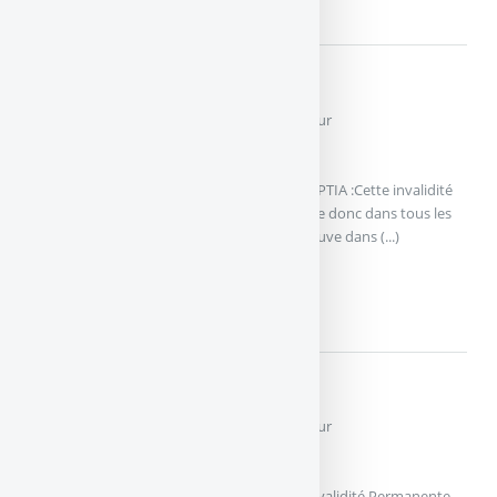
Les types de garanties Assurance Emprunteur
PTIA
Perte Totale et Irréversible d’Autonomie ou PTIA :Cette invalidité
est toujours associée au décès et se retrouve donc dans tous les
contrats. L’assuré est en PTIA lorsqu’il se trouve dans (...)
PTIA
Les types de garanties Assurance Emprunteur
IPP/IPT
Invalidité Permanente Partielle ou IPP (et Invalidité Permanente