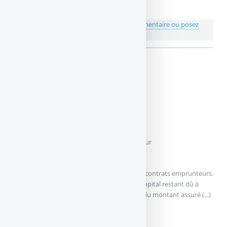
💬 Réagir à cet article ITT
Publiez votre commentaire ou posez
votre question...
ITT : à lire également
Les types de garanties Assurance Emprunteur
Décès
Il s’agit d’une garantie couverte par tous les contrats emprunteurs.
Elle permet le remboursement intégral du capital restant dû à
l’organisme financier prêteur dans la limite du montant assuré (...)
DÉCÈS