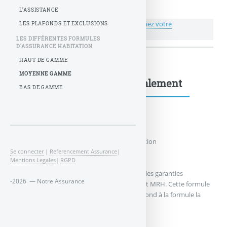
L’ASSISTANCE
💬 Réagir à cet article Moyenne gamme
Publiez votre
LES PLAFONDS ET EXCLUSIONS
commentaire ou posez votre question...
LES DIFFÉRENTES FORMULES
D’ASSURANCE HABITATION
HAUT DE GAMME
MOYENNE GAMME
Moyenne gamme : à lire également
BAS DE GAMME
Les différentes formules d’assurance habitation
Se connecter
|
Referencement Assurance
|
Bas de gamme
Mentions Legales
|
RGPD
Une formule « bas de gamme », avec toutes les garanties
-2026 — Notre Assurance
communes qu’il peut y avoir dans un contrat MRH. Cette formule
reste le plus souvent sans option et correspond à la formule la
plus (...)