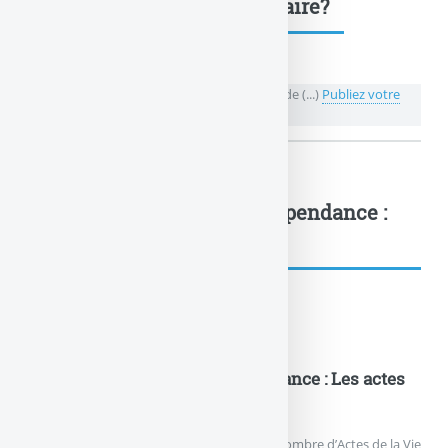
Une question, un commentaire?
💬 Réagir à cet article La définiton du degré de (...)
Publiez votre
commentaire ou posez votre question...
La définiton du degré de dépendance :
La grille... : à lire également
Voir aussi...
La définiton du degré de dépendance : Les actes
de la vie quotidienne
Le niveau de dépendance est défini par la nombre d’Actes de la Vie