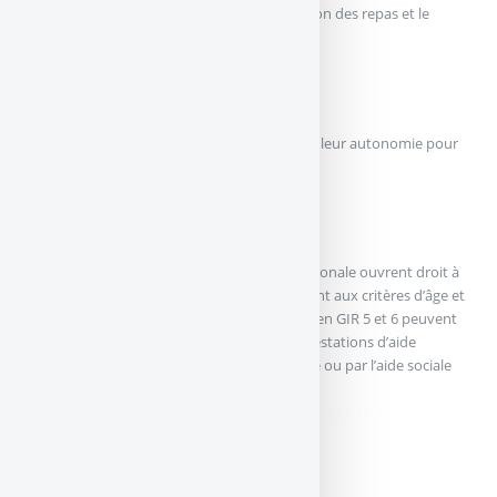
aide ponctuelle pour la toilette, la préparation des repas et le
ménage.
Le GIR 6 :
regroupe les personnes qui n’ont pas perdu leur autonomie pour
les actes de la vie courante.
A noter :
Seuls les quatre premiers GIR de la grille nationale ouvrent droit à
l’APA, dès lors que les bénéficiaires répondent aux critères d’âge et
de résidence. Les personnes âgées classées en GIR 5 et 6 peuvent
néanmoins prétendre au versement des prestations d’aide
ménagère servies par leur régime de retraite ou par l’aide sociale
départementale.
didim escort
,
marmaris escort
,
didim escort bayan
,
marmaris escort bayan
,
didim
escort bayanlar
,
marmaris escort bayanlar