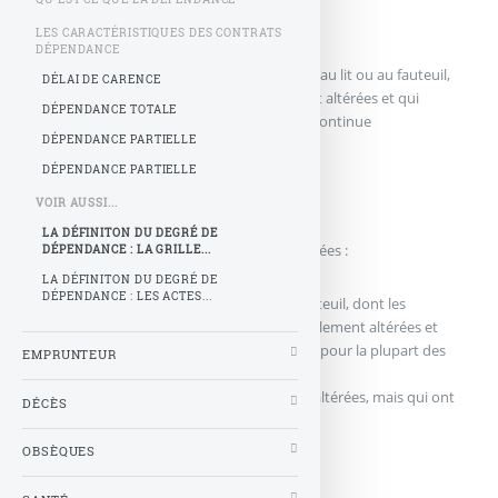
Le GIR 1 :
LES CARACTÉRISTIQUES DES CONTRATS
DÉPENDANCE
correspond aux personnes âgées confinées au lit ou au fauteuil,
DÉLAI DE CARENCE
dont les fonctions mentales sont gravement altérées et qui
DÉPENDANCE TOTALE
nécessitent une présence indispensable et continue
DÉPENDANCE PARTIELLE
d’intervenants.
DÉPENDANCE PARTIELLE
Le GIR 2 :
VOIR AUSSI...
LA DÉFINITON DU DEGRÉ DE
comprend deux catégories de personnes âgées :
DÉPENDANCE : LA GRILLE...
LA DÉFINITON DU DEGRÉ DE
DÉPENDANCE : LES ACTES...
Celles qui sont confinées au lit ou au fauteuil, dont les
fonctions intellectuelles ne sont pas totalement altérées et
dont l’état nécessite une prise en charge pour la plupart des
EMPRUNTEUR
activités de la vie courante.
Celles dont les fonctions mentales sont altérées, mais qui ont
DÉCÈS
conservé leurs capacités locomotrices.
OBSÈQUES
Le GIR 3 :