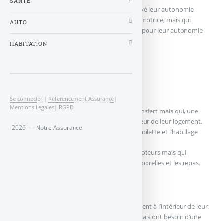
SANTÉ
concerne les personnes âgées ayant conservé leur autonomie
mentale, partiellement leur autonomie locomotrice, mais qui
AUTO
nécessitent plusieurs fois par jour des aides pour leur autonomie
corporelle.
HABITATION
Le GIR 4 :
réunit deux catégories de personnes âgées :
Se connecter
|
Referencement Assurance
|
Mentions Legales
|
RGPD
Celles qui n’assument pas seules leur transfert mais qui, une
fois levées, peuvent se déplacer à l’intérieur de leur logement.
-2026 — Notre Assurance
Elles doivent parfois être aidées pour la toilette et l’habillage
mais s’alimentent le plus souvent seules.
Celles qui n’ont pas de problèmes locomoteurs mais qui
doivent être aidées pour les activités corporelles et les repas.
Le GIR 5 :
comporte les personnes âgées qui se déplacent à l’intérieur de leur
domicile, s’habillent et s’alimentent seules mais ont besoin d’une