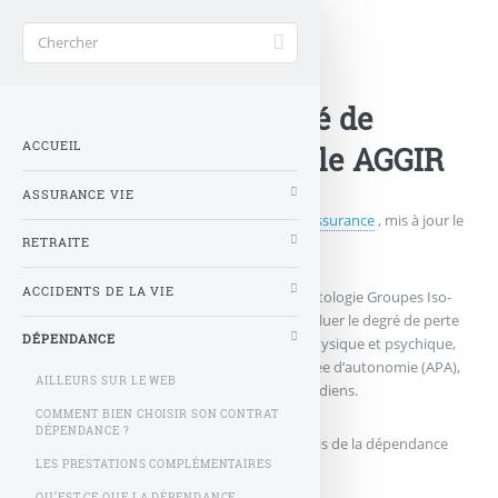
Accueil
>
Dépendance
>
Voir aussi...
>
La définiton du degré de
ACCUEIL
dépendance : La grille AGGIR
ASSURANCE VIE
Publié le
vendredi 4 février 2011
par
NotreAssurance
, mis à jour le
jeudi 3 février 2011 à 16 h 33
RETRAITE
ACCIDENTS DE LA VIE
La grille nationale AGGIR (Autonomie Gérontologie Groupes Iso-
Ressources) constitue un outil destiné à évaluer le degré de perte
DÉPENDANCE
d’autonomie ou le degré de dépendance, physique et psychique,
des demandeurs de l’allocation personnalisée d’autonomie (APA),
AILLEURS SUR LE WEB
dans l’accomplissement de leurs actes quotidiens.
COMMENT BIEN CHOISIR SON CONTRAT
DÉPENDANCE ?
Les niveaux de dépendance sont ainsi définis de la dépendance
complète à l’autonomie totale :
LES PRESTATIONS COMPLÉMENTAIRES
QU’EST CE QUE LA DÉPENDANCE