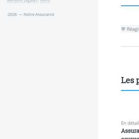
-2026 — Notre Assurance
💬 Réagi
Les 
En détail
Assura
couver