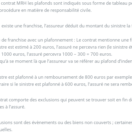
contrat MRH les plafonds sont indiqués sous forme de tableau pou
 procédure en matière de responsabilité civile.
l existe une franchise, l’assureur déduit du montant du sinistre la f
de franchise avec un plafonnement : Le contrat mentionne une f
istre est estimé à 200 euros, l’assuré ne percevra rien (le sinistre ét
 1000 euros, l’assuré percevra 1000 – 300 = 700 euros.
 qu’à se moment là que l’assureur va se référer au plafond d’inde
nistre est plafonné à un remboursement de 800 euros par exemple,
raire si le sinistre est plafonné à 600 euros, l’assuré ne sera re
trat comporte des exclusions qui peuvent se trouver soit en fin de
s à l’assuré.
usions sont des évènements ou des biens non couverts ; certaines 
uelles.