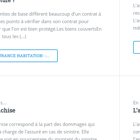
L’a
res
nties de base diffèrent beaucoup d’un contrat à
L’a
 Les points à vérifier dans son contrat pour
mêm
r que l’on est bien protégé.Les biens couvertsEn
 tous les (...)
RANCE HABITATION -...
s....
En 
nchise
L’
hise correspond à la part des dommages qui
L’a
a charge de l’assuré en cas de sinistre. Elle
con
e soit en pourcentage du montant du sinistre,
l’a