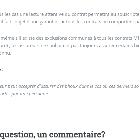
s les cas une lecture attentive du contrat permettra au souscrip
 il fait l’objet d’une garantie car tous les contrats ne comportent
, même s’il existe des exclusions communes à tous les contrats MR
suré) ; les assureurs ne souhaitent pas toujours assurer certains 
onnu.
 :
eur peut accepter d’assurer des bijoux dans le cas où ces derniers s
 portés par une personne.
t
,
marmaris escort
,
didim escort bayan
,
marmaris escort bayan
,
didim escort bayanlar
,
marmar
question, un commentaire?