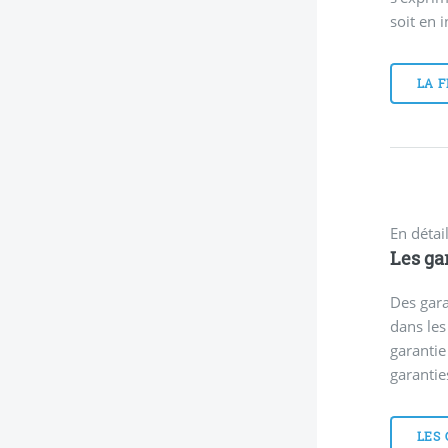
soit en i
LA 
En détail
Les ga
Des gar
dans les
garantie
garantie
LES