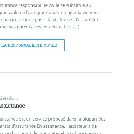
ssurance responsabilité civile se substitue au
ponsable de l’acte pour dédommager la victime.
ssurance ne joue pas si la victime est l’assuré lui-
e, ses parents, ses enfants et leur (...)
LA RESPONSABILITÉ CIVILE
détails....
assistance
ssistance est un service proposé dans la plupart des
trats d’assurance.En assistance, l’assisteur aide
ssuré d’un point de vue matériel ou physique sans