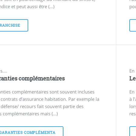
ndice et peut aussi être (...)
pou
FRANCHISE
s....
En 
ranties complémentaires
Le
anties complémentaires sont souvent incluses
En 
 contrats d’assurance habitation. Par exemple la
à l
 défense/ recours fait souvent partie des
lor
s complémentaires mais (...)
res
 GARANTIES COMPLÉMENTA