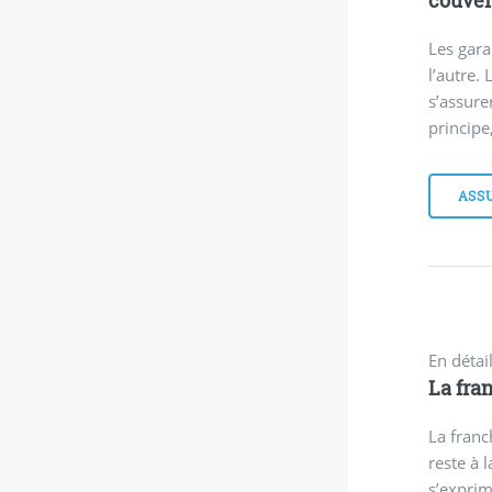
Les gara
l’autre.
s’assure
principe,
ASSU
En détail
La fra
La franc
reste à l
s’exprim