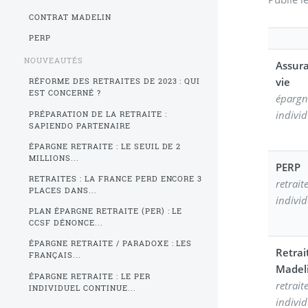
CONTRAT MADELIN
PERP
NOUVEAUTÉS
Assur
vie
RÉFORME DES RETRAITES DE 2023 : QUI
EST CONCERNÉ ?
épargn
individ
PRÉPARATION DE LA RETRAITE :
SAPIENDO PARTENAIRE
ÉPARGNE RETRAITE : LE SEUIL DE 2
MILLIONS...
PERP
RETRAITES : LA FRANCE PERD ENCORE 3
retrait
PLACES DANS...
individ
PLAN ÉPARGNE RETRAITE (PER) : LE
CCSF DÉNONCE...
ÉPARGNE RETRAITE / PARADOXE : LES
Retrai
FRANÇAIS...
Madel
ÉPARGNE RETRAITE : LE PER
retrait
INDIVIDUEL CONTINUE...
individ