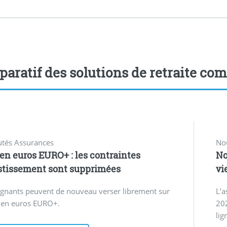
aratif des solutions de retraite com
tés Assurances
No
en euros EURO+ : les contraintes
No
stissement sont supprimées
vi
rgnants peuvent de nouveau verser librement sur
L’a
s en euros EURO+.
20
lig