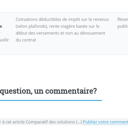
n
Cotisations déductibles de impôt sur le revenus
Réser
te
(selon plafonds), rente viagère basée sur le
publ
e
début des versements et non au dénouement
uelle
du contrat
t
,
marmaris escort
,
didim escort bayan
,
marmaris escort bayan
,
didim escort bayanlar
,
marmar
question, un commentaire?
r à cet article Comparatif des solutions (...)
Publiez votre commenta