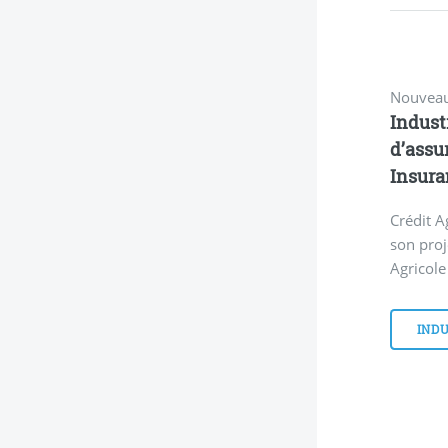
Nouveau
Industr
d’assu
Insura
Crédit A
son proj
Agricole
INDU