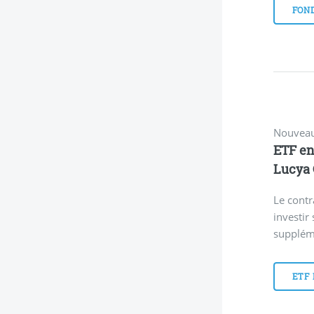
FOND
Nouveau
ETF en
Lucya 
Le contr
investir
supplém
ETF 