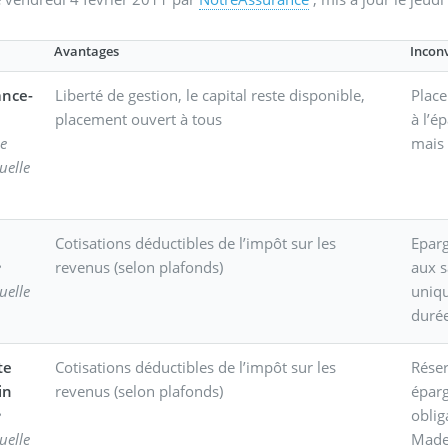
Avantages
Incon
ance-
Liberté de gestion, le capital reste disponible,
Place
placement ouvert à tous
à l’é
e
mais 
uelle
Cotisations déductibles de l’impôt sur les
Eparg
e
revenus (selon plafonds)
aux s
uelle
uniqu
duré
te
Cotisations déductibles de l’impôt sur les
Réser
in
revenus (selon plafonds)
éparg
e
oblig
uelle
Made