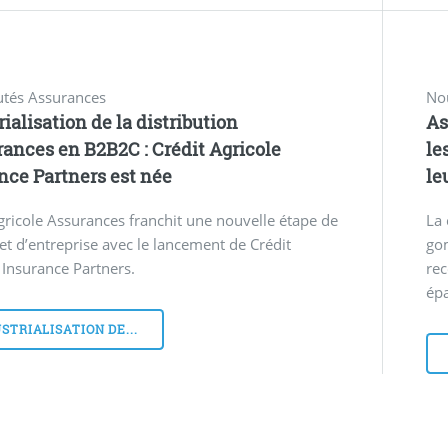
tés Assurances
No
ialisation de la distribution
As
rances en B2B2C : Crédit Agricole
le
nce Partners est née
le
gricole Assurances franchit une nouvelle étape de
La 
et d’entreprise avec le lancement de Crédit
go
 Insurance Partners.
rec
épa
STRIALISATION DE...