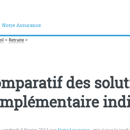
Notre Assurance
il
>
Retraite
>
mparatif des solut
mplémentaire indi
e
vendredi 4 février 2011
par
NotreAssurance
, mis à jour le
jeudi