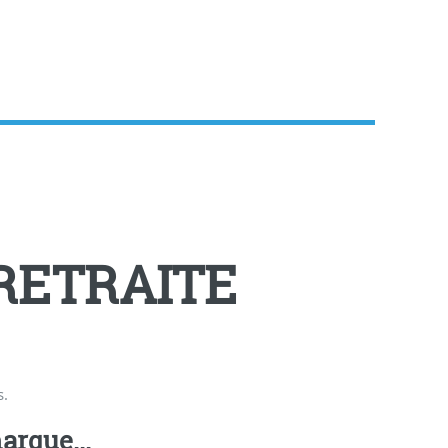
RETRAITE
s.
arque...