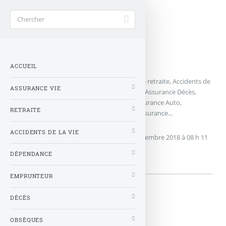
Accueil
>
Contrats Assurance
ACCUEIL
Contrats Assurance : Assurance-vie, Epargne retraite, Accidents de
ASSURANCE VIE
la vie, Dépendance, Assurance Emprunteur, Assurance Décès,
Assurance Obsèques , Assurance Santé, Assurance Auto,
RETRAITE
Assurance Habitation, tous les contrats d’assurance...
ACCIDENTS DE LA VIE
Dernière mise à jour effectuée le
lundi 5 novembre 2018
à 08 h 11
par
AA
DÉPENDANCE
EMPRUNTEUR
DÉCÈS
OBSÈQUES