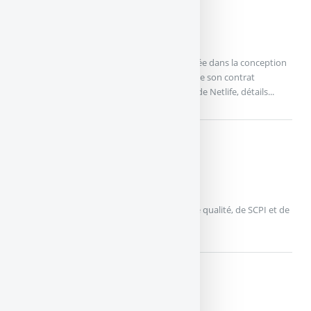
NETLIFE
SPIRICA
Spirica, compagnie d’assurance-vie spécialisée dans la conception
de produits d’assurance vie-épargne propose son contrat
d’assurance-vie commercialisé sous le nom de Netlife, détails...
MES-PLACEMENTS RETRAITE
MES-PLACEMENTS
Un contrat récent, équipé de fonds euros de qualité, de SCPI et de
trackers.
PUISSANCE SELECTION