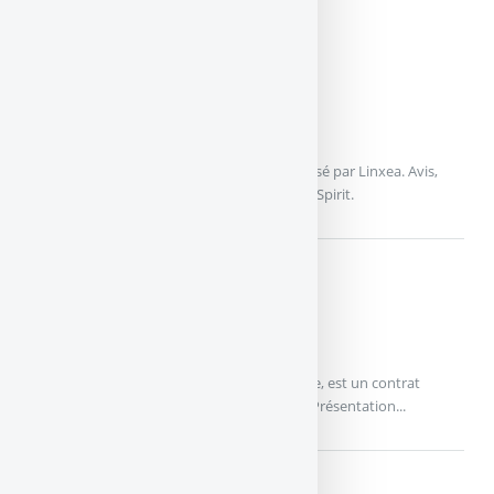
LINXEA SPIRIT
LINXEA
Linxea Spirit : contrat d’assurance vie proposé par Linxea. Avis,
infos et commentaires sur le contrat Linxea Spirit.
PRIMONIAL SERENIPIERRE
Primonial
Assurance-vie : L’offre Primonial Sérénipierre, est un contrat
multisupport géré par la société Suravenir. Présentation...