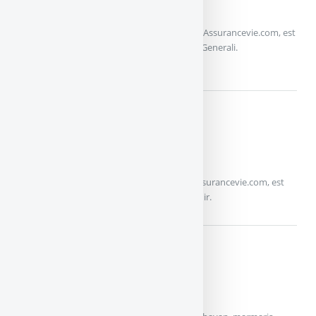
Assurancevie.com
Assurance-vie : L’offre Puissance Sélection d’Assurancevie.com, est
un contrat multisupport géré par la société Generali.
Présentation...
PUISSANCE AVENIR
ASSURANCEVIE.COM
Assurance-vie : L’offre Puissance Avenir d’Assurancevie.com, est
un contrat multisupport assuré par Suravenir.
MES-PLACEMENTS VIE
MES-PLACEMENTS