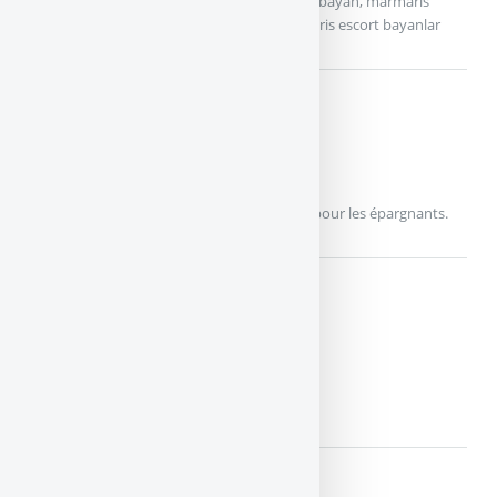
didim escort, marmaris escort, didim escort bayan, marmaris
escort bayan, didim escort bayanlar, marmaris escort bayanlar
AFER MULTISUPPORT
Afer
AFER, un contrat d’assurance-vie référence pour les épargnants.
DIGITAL VIE
ALTAPROFITS
<controller|act=viewDesc|idprod=2908>