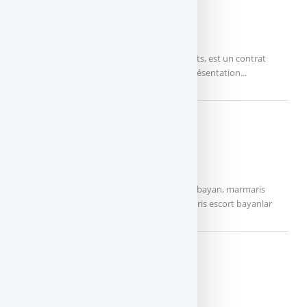
TITRES@VIE
ALTAPROFITS
Assurance-vie : L’offre Titres@Vie d’Altaprofits, est un contrat
multisupport géré par la société Swisslife. Présentation...
PIERRE DE SOLEIL
APREP
didim escort, marmaris escort, didim escort bayan, marmaris
escort bayan, didim escort bayanlar, marmaris escort bayanlar
EPARGNE EVOLUTION
EPATRIMOINE