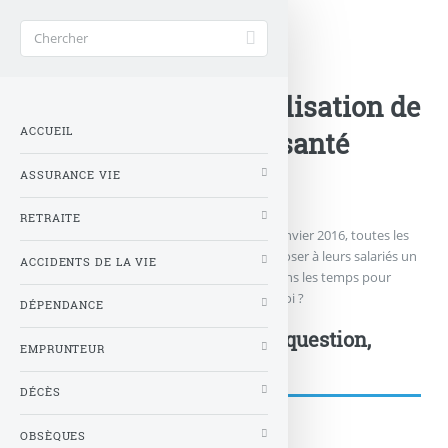
Accueil
>
Santé
>
Prêts pour la généralisation de
ACCUEIL
la complémentaire santé
collective ?
ASSURANCE VIE
RETRAITE
L’échéance approche à grands pas : le 1er janvier 2016, toutes les
entreprises situées en France devront proposer à leurs salariés un
ACCIDENTS DE LA VIE
contrat de mutuelle collective. Êtes-vous dans les temps pour
répondre aux exigences de cette nouvelle Loi ?
DÉPENDANCE
Postez votre commentaire, question,
EMPRUNTEUR
remarque...
DÉCÈS
OBSÈQUES