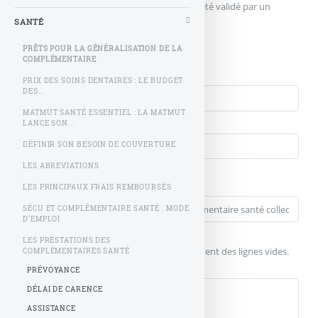
Votre message n'apparaîtra qu'après avoir été validé par un
administrateur du site.
SANTÉ
PRÊTS POUR LA GÉNÉRALISATION DE LA
Qui êtes-vous ?
COMPLÉMENTAIRE
Nom
PRIX DES SOINS DENTAIRES : LE BUDGET
DES...
MATMUT SANTÉ ESSENTIEL : LA MATMUT
Courriel (non publié)
LANCE SON...
DÉFINIR SON BESOIN DE COUVERTURE
Votre message
LES ABREVIATIONS
Titre (obligatoire)
LES PRINCIPAUX FRAIS REMBOURSÉS
SÉCU ET COMPLÉMENTAIRE SANTÉ : MODE
D’EMPLOI
Texte de votre message (obligatoire)
LES PRESTATIONS DES
Pour créer des paragraphes, laissez simplement des lignes vides.
COMPLÉMENTAIRES SANTÉ
PRÉVOYANCE
DÉLAI DE CARENCE
ASSISTANCE