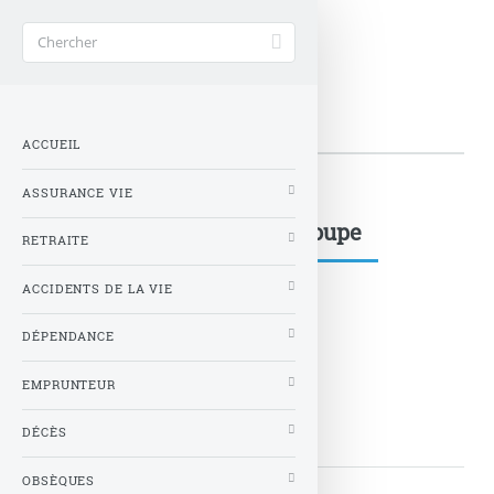
Accueil
>
Mots-clés
>
Design
>
extra
extra
ACCUEIL
ASSURANCE VIE
Mots-clés dans le même groupe
RETRAITE
ACCIDENTS DE LA VIE
DÉPENDANCE
extra
EMPRUNTEUR
LIRE LA SUITE
DÉCÈS
OBSÈQUES