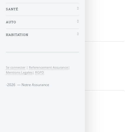
SANTÉ
menu
AUTO
LIRE LA SUITE
HABITATION
menu2
Se connecter
|
Referencement Assurance
|
Mentions Legales
|
RGPD
LIRE LA SUITE
-2026 — Notre Assurance
menu_entreprise
LIRE LA SUITE