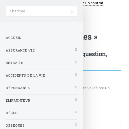
Accueil
Auto
Les principales garanties d’un contrat
>
>
automobile
>
Formule « tous risques »
ACCUEIL
ASSURANCE VIE
Postez votre commentaire, question,
remarque...
RETRAITE
ACCIDENTS DE LA VIE
Votre message n'apparaîtra qu'après avoir été validé par un
DÉPENDANCE
administrateur du site.
EMPRUNTEUR
Qui êtes-vous ?
DÉCÈS
Nom
OBSÈQUES