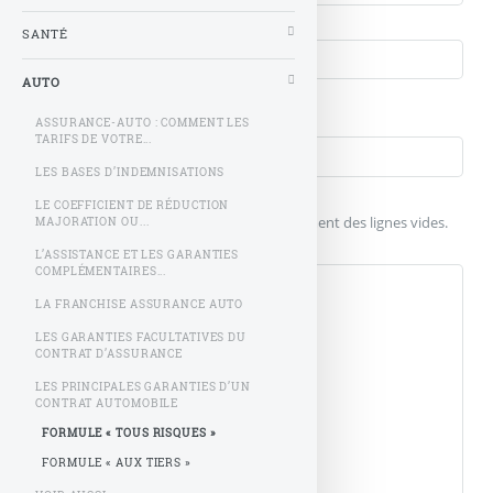
Courriel (non publié)
SANTÉ
AUTO
Votre message
Titre (obligatoire)
ASSURANCE-AUTO : COMMENT LES
TARIFS DE VOTRE...
LES BASES D’INDEMNISATIONS
Texte de votre message (obligatoire)
LE COEFFICIENT DE RÉDUCTION
Pour créer des paragraphes, laissez simplement des lignes vides.
MAJORATION OU...
L’ASSISTANCE ET LES GARANTIES
COMPLÉMENTAIRES...
LA FRANCHISE ASSURANCE AUTO
LES GARANTIES FACULTATIVES DU
CONTRAT D’ASSURANCE
LES PRINCIPALES GARANTIES D’UN
CONTRAT AUTOMOBILE
FORMULE « TOUS RISQUES »
FORMULE « AUX TIERS »