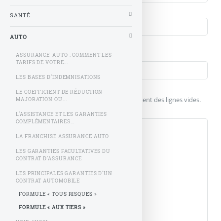
Courriel (non publié)
SANTÉ
AUTO
Votre message
Titre (obligatoire)
ASSURANCE-AUTO : COMMENT LES
TARIFS DE VOTRE...
LES BASES D’INDEMNISATIONS
Texte de votre message (obligatoire)
LE COEFFICIENT DE RÉDUCTION
Pour créer des paragraphes, laissez simplement des lignes vides.
MAJORATION OU...
L’ASSISTANCE ET LES GARANTIES
COMPLÉMENTAIRES...
LA FRANCHISE ASSURANCE AUTO
LES GARANTIES FACULTATIVES DU
CONTRAT D’ASSURANCE
LES PRINCIPALES GARANTIES D’UN
CONTRAT AUTOMOBILE
FORMULE « TOUS RISQUES »
FORMULE « AUX TIERS »