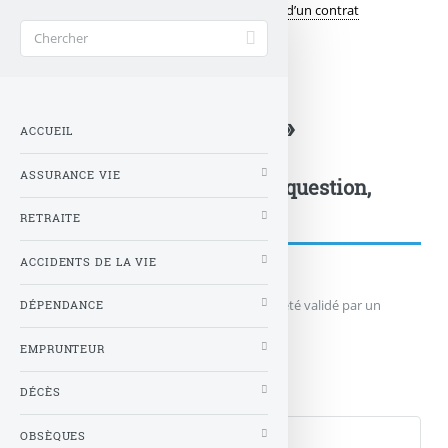
Accueil
Auto
Les principales garanties d’un contrat
>
>
automobile
>
Formule « aux tiers »
ACCUEIL
ASSURANCE VIE
Postez votre commentaire, question,
remarque...
RETRAITE
ACCIDENTS DE LA VIE
Votre message n'apparaîtra qu'après avoir été validé par un
DÉPENDANCE
administrateur du site.
EMPRUNTEUR
Qui êtes-vous ?
DÉCÈS
Nom
OBSÈQUES