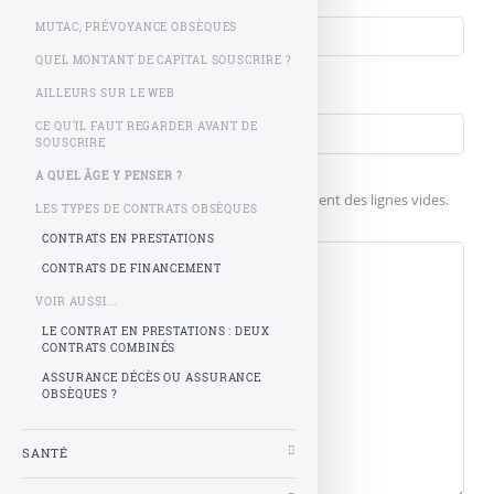
MUTAC, PRÉVOYANCE OBSÈQUES
QUEL MONTANT DE CAPITAL SOUSCRIRE ?
Votre message
Titre (obligatoire)
AILLEURS SUR LE WEB
CE QU’IL FAUT REGARDER AVANT DE
SOUSCRIRE
Texte de votre message (obligatoire)
A QUEL ÂGE Y PENSER ?
Pour créer des paragraphes, laissez simplement des lignes vides.
LES TYPES DE CONTRATS OBSÈQUES
CONTRATS EN PRESTATIONS
CONTRATS DE FINANCEMENT
VOIR AUSSI...
LE CONTRAT EN PRESTATIONS : DEUX
CONTRATS COMBINÉS
ASSURANCE DÉCÈS OU ASSURANCE
OBSÈQUES ?
SANTÉ