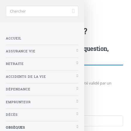
Accueil
>
Obsèques
>
A quel âge y penser ?
ACCUEIL
Postez votre commentaire, question,
ASSURANCE VIE
remarque...
RETRAITE
ACCIDENTS DE LA VIE
Votre message n'apparaîtra qu'après avoir été validé par un
administrateur du site.
DÉPENDANCE
EMPRUNTEUR
Qui êtes-vous ?
Nom
DÉCÈS
OBSÈQUES
Courriel (non publié)