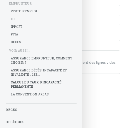
EMPRUNTEUR
Courriel (non publié)
PERTE D’EMPLOI
ITT
IPP/IPT
Votre message
Titre (obligatoire)
PTIA
DÉCÈS
VOIR AUSSI...
Texte de votre message (obligatoire)
ASSURANCE EMPRUNTEUR, COMMENT
Pour créer des paragraphes, laissez simplement des lignes vides.
CHOISIR ?
ASSURANCE DÉCÈS, INCAPACITÉ ET
INVALIDITÉ : LES...
CALCUL DU TAUX D’INCAPACITÉ
PERMANENTE
LA CONVENTION AREAS
DÉCÈS
OBSÈQUES