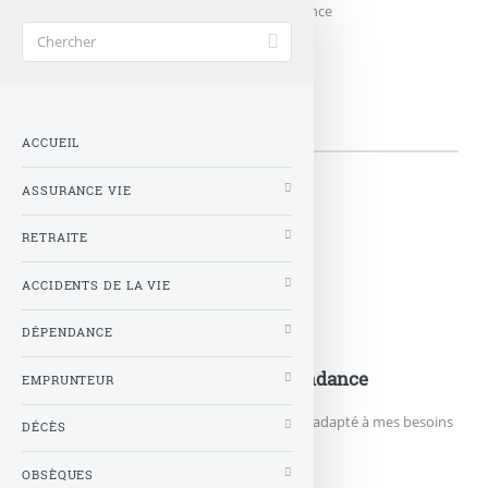
Accueil
>
Mots-clés
>
Comparatif
>
dépendance
dépendance
ACCUEIL
ASSURANCE VIE
👉 Articles
RETRAITE
ACCIDENTS DE LA VIE
DÉPENDANCE
Assurance-Dependance-99
TROUVER mon assurance dépendance
EMPRUNTEUR
Trouver le contrat d’assurance dépendance adapté à mes besoins
DÉCÈS
OBSÈQUES
TROUVER MON ASSURANCE...