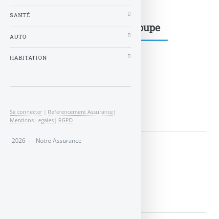
SANTÉ
Mots-clés dans le même groupe
AUTO
HABITATION
Animaux
LIRE LA SUITE
Se connecter
|
Referencement Assurance
|
Mentions Legales
|
RGPD
-2026 — Notre Assurance
article39
LIRE LA SUITE