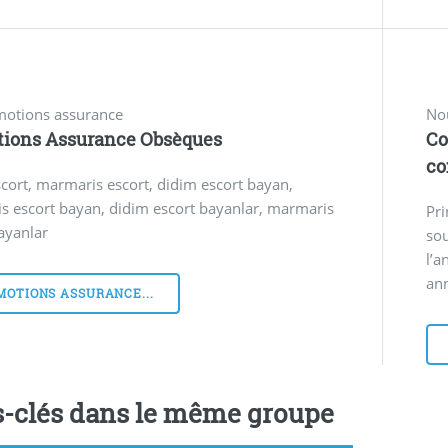
motions assurance
No
tions Assurance Obsèques
Co
co
cort, marmaris escort, didim escort bayan,
s escort bayan, didim escort bayanlar, marmaris
Pri
ayanlar
sou
l’a
ann
MOTIONS ASSURANCE...
-clés dans le même groupe