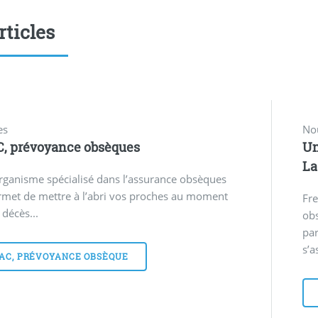
rticles
es
No
, prévoyance obsèques
Un
La
rganisme spécialisé dans l’assurance obsèques
rmet de mettre à l’abri vos proches au moment
Fre
 décès...
obs
par
s’a
AC, PRÉVOYANCE OBSÈQUE