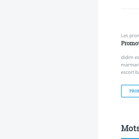
Les pro
Promo
didim es
marmari
escort b
PRO
Mots