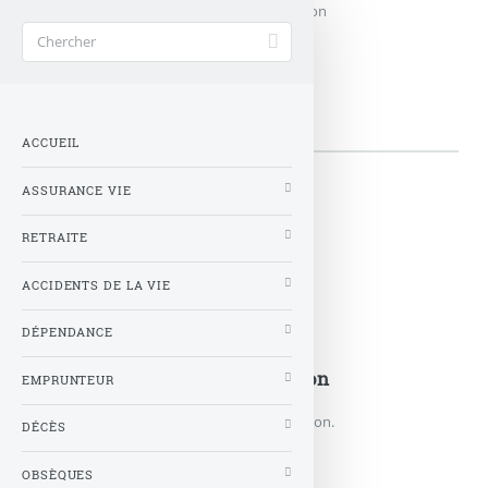
Accueil
>
Mots-clés
>
Thematique
>
Habitation
Habitation
ACCUEIL
ASSURANCE VIE
👉 Articles
RETRAITE
ACCIDENTS DE LA VIE
DÉPENDANCE
Les promotions assurance
Promotions Assurance Habitation
EMPRUNTEUR
Liste des promos sur les assurances habitation.
DÉCÈS
OBSÈQUES
PROMOTIONS ASSURANCE...