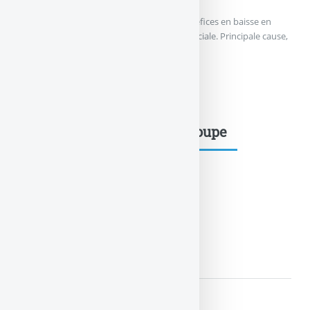
L’assureur mutualiste GMF, affiche des bénéfices en baisse en
2011, malgré une belle progression commerciale. Principale cause,
les provisions passées sur la dette Grèque...
ASSURANCE : LES RÉSULTATS
Mots-clés dans le même groupe
Animaux
LIRE LA SUITE