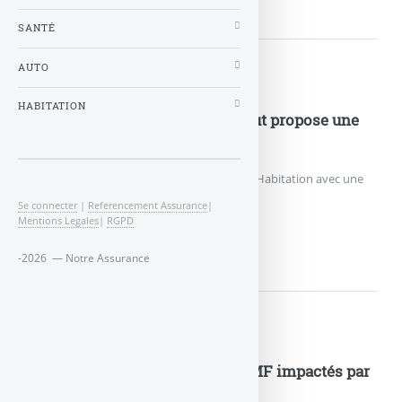
SANTÉ
AUTO
Nouveautés Assurances
HABITATION
Assurance habitation : La Matmut propose une
formule plus économique
La Matmut complète son offre d’assurance Habitation avec une
formule plus économique.
Se connecter
|
Referencement Assurance
|
Mentions Legales
|
RGPD
ASSURANCE HABITATION :...
-2026 — Notre Assurance
Nouveautés Assurances
Assurance : les résultats de la GMF impactés par
la dette Grèque