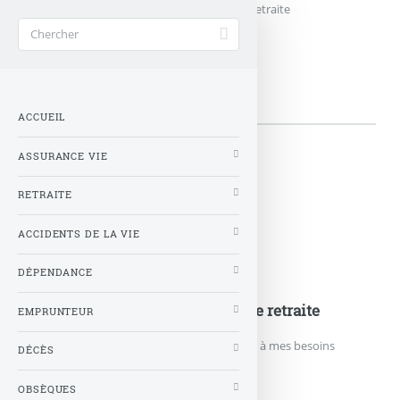
Accueil
>
Mots-clés
>
Simulateur
>
EpargneRetraite
EpargneRetraite
ACCUEIL
ASSURANCE VIE
👉 Articles
RETRAITE
ACCIDENTS DE LA VIE
DÉPENDANCE
Epargne-Retraite-92
TROUVER mon contrat d’épargne retraite
EMPRUNTEUR
Trouver le contrat d’épargne retraite adapté à mes besoins
DÉCÈS
OBSÈQUES
TROUVER MON CONTRAT...