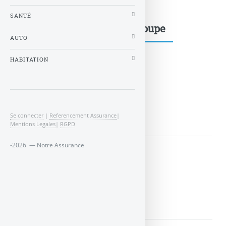
SANTÉ
Mots-clés dans le même groupe
AUTO
HABITATION
article39
LIRE LA SUITE
Se connecter
|
Referencement Assurance
|
Mentions Legales
|
RGPD
-2026 — Notre Assurance
article83
LIRE LA SUITE