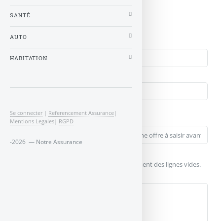
administrateur du site.
SANTÉ
Qui êtes-vous ?
AUTO
Nom
HABITATION
Courriel (non publié)
Votre message
Se connecter
|
Referencement Assurance
|
Titre (obligatoire)
Mentions Legales
|
RGPD
-2026 — Notre Assurance
Texte de votre message (obligatoire)
Pour créer des paragraphes, laissez simplement des lignes vides.