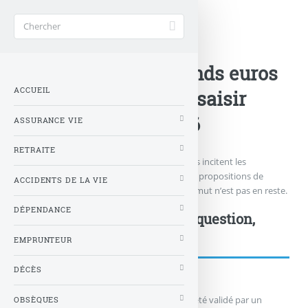
Accueil
>
Nouveautés Assurances
>
Taux de 5% sur le fonds euros
ACCUEIL
Matmut, une offre à saisir
avant le 30 juin 2026
ASSURANCE VIE
RETRAITE
En cette période d’incertitudes, les assureurs incitent les
épargnants à verser sur les fonds euros. Les propositions de
ACCIDENTS DE LA VIE
bonus de rendement se multiplient. La Matmut n’est pas en reste.
DÉPENDANCE
Postez votre commentaire, question,
remarque...
EMPRUNTEUR
DÉCÈS
Votre message n'apparaîtra qu'après avoir été validé par un
OBSÈQUES