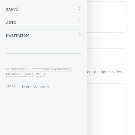
SANTÉ
Courriel (non publié)
AUTO
Votre message
HABITATION
Titre (obligatoire)
Texte de votre message (obligatoire)
Se connecter
|
Referencement Assurance
|
Pour créer des paragraphes, laissez simplement des lignes vides.
Mentions Legales
|
RGPD
-2026 — Notre Assurance