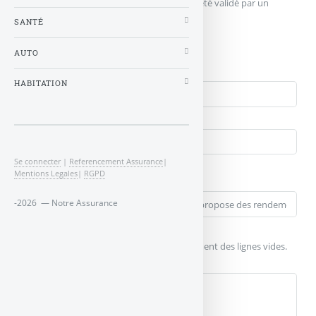
Votre message n'apparaîtra qu'après avoir été validé par un
administrateur du site.
SANTÉ
Qui êtes-vous ?
AUTO
Nom
HABITATION
Courriel (non publié)
Votre message
Se connecter
|
Referencement Assurance
|
Mentions Legales
|
RGPD
Titre (obligatoire)
-2026 — Notre Assurance
Texte de votre message (obligatoire)
Pour créer des paragraphes, laissez simplement des lignes vides.