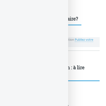
Une question, un commentaire?
💬 Réagir à cet article SwissLife Retraite Sélection
Publiez votre
commentaire ou posez votre question...
SwissLife Retraite Sélection : à lire
également
Contrat Madelin