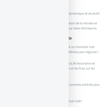
On y trouve notamment :
3 fonds à "profils de gestion" : équilibré, dynamique et évolutif.
3 fonds "à horizon" : adaptés à la préparation de la retraite et
sécurisant ainsi l’épargne investie selon leur date d’échéance.
SwissLife Retraite Sélection : Les frais
Les frais sur versement s’élèvent à 4,75%, soit un montant très
élevé. Au moment de signer votre contrat n’hésitez pas négocier !
Côté gestion, les frais du fonds en euros SwissLife Assurance et
Patrimoine s’établissent à 0,65 % de l’encours et les frais sur les
unités de compte à 0,96 %.
Enfin, les frais d’arbitrages sont de 0,2% de la somme arbitrée plus
30 € forfaitaire.
<get_detail_assurance|id_art=27868|id_contrat=226>
didim escort
,
marmaris escort
,
didim escort bayan
,
marmaris escort bayan
,
didim