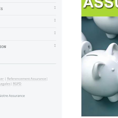
ES
ION
ter
|
Referencement Assurance
|
Legales
|
RGPD
Notre Assurance