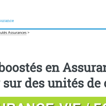
surance
utés Assurances
>
boostés en Assuran
 sur des unités de