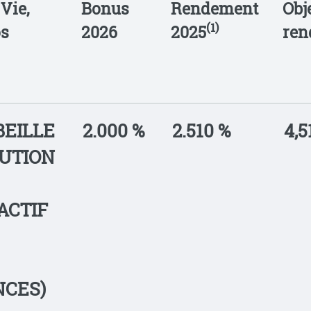
Vie,
Bonus
Rendement
Obj
(1)
os
2026
2025
ren
BEILLE
2.000 %
2.510 %
4,5
LUTION
ACTIF
CES)