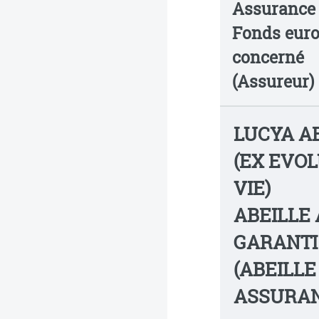
Assurance 
Fonds eur
concerné
(Assureur)
LUCYA A
(EX EVO
VIE)
ABEILLE 
GARANTI
(ABEILLE
ASSURAN