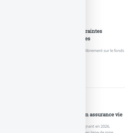
Nouveautés Assurances
Fonds en euros EURO+ : les contraintes
d’investissement sont supprimées
Les épargnants peuvent de nouveau verser librement sur le fonds
en euros EURO+.
FONDS EN EUROS EURO+ :...
Nouveautés Assurances
Nouveau record de versements en assurance vie
L’assurance vie effectue un grand retour gagnant en 2026,
remontée des rendements des fonds euros en ligne de mire.