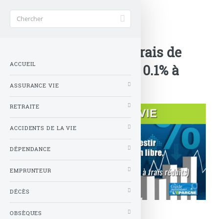
Accueil
>
Nouveautés Assurances
>
Spirica abaisse les frais de
ACCUEIL
transactions ETF de 0.1% à
0.06%
ASSURANCE VIE
RETRAITE
ACCIDENTS DE LA VIE
DÉPENDANCE
EMPRUNTEUR
DÉCÈS
© stock.adobe.com
OBSÈQUES