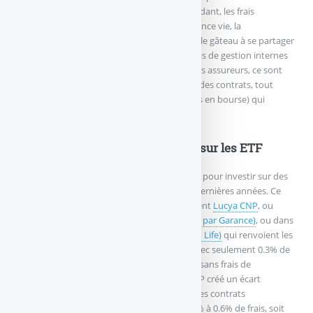
d’une petite dizaine d’années. Mais en attendant, les frais
continuent de baisser sur les ETF via l’assurance vie, la
concurrence étant de plus en plus forte, car le gâteau à se partager
est également de plus en plus gros. Si les frais de gestion internes
aux ETF tombent en partie dans la poche des assureurs, ce sont
cette fois-ci les frais de gestion d’enveloppe des contrats, tout
comme les frais de transactions (fonds cotés en bourse) qui
constituent un véritable champ de bataille.
Frais d’enveloppe assurance vie sur les ETF
Les contrats d’assurance vie les moins chers pour investir sur des
ETF ne sont pas les contrats phares de ces dernières années. Ce
sont ces nouveaux contrats, dont notamment
Lucya CNP
, ou
encore
Placement-direct Patrimoine (assuré par Garance)
, ou dans
une moindre mesure,
Louve Infinity (Corum Life)
qui renvoient les
contrats stars aux fonds des tiroirs. Ainsi, avec seulement 0.3% de
frais de gestion sur les unités de compte, et sans frais de
transaction sur les ETF, ce contrat Lucya CNP créé un écart
significatif avec la concurrence. La plupart des contrats
"spécialisés" ETF affichent pas moins de 0.5% à 0.6% de frais, soit