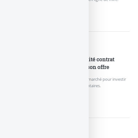
NOUVEAU RECORD DE VERSEME
Nouveautés Assurances
ETF en assurance-vie : le plébiscité contrat
Lucya CNP enrichit de nouveau son offre
Le contrat d’assurance vie le moins cher du marché pour investir
sur des ETF référence 27 trackers supplémentaires.
ETF EN ASSURANCE-VIE :...