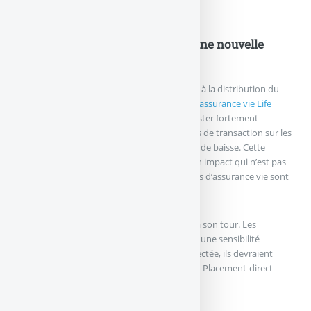
près du double !
Life Epargne by Epargnissimo, une nouvelle
pépite
Du côté de Spirica, après avoir mis un terme à la distribution du
contrat Netlife 2, c’est ce
nouveau contrat d’assurance vie Life
Epargne
qui reprend le flambeau. Afin de rester fortement
attractif, Spirica a accepté d’abaisser ses frais de transaction sur les
ETF, de 0.1% à 0.06%, soit pas moins de 40% de baisse. Cette
baisse est effective depuis le 18 mai 2026. Un impact qui n’est pas
neutre pour les épargnants dont les contrats d’assurance vie sont
bien garnis.
Il est probable que la concurrence réagisse à son tour. Les
épargnants fans des ETF possèdent en effet une sensibilité
extrême aux frais, et si leur logique est respectée, ils devraient
étudier avec soin les contrats Lucya CNP, ou Placement-direct
Patrimoine, ou encore Louve Infinity.