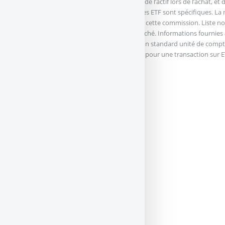
comme une majoration du prix de clôture de l’actif lors de l’achat, et
lors d’une vente.Les frais d’arbitrages sur les ETF sont spécifiques. L
l’assureur étant uniquement effectuée sur cette commission. Liste n
offres de contrats d’
assurance-vie
du marché. Informations fournies à 
uniquement. (2) somme des frais de gestion standard unité de compte
sur les ETF ajoutés des frais achat et vente pour une transaction sur E