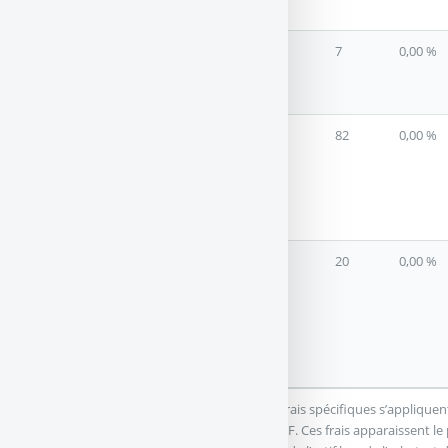
Patrimoine
🥉3
❌
7
0,00 %
LOUVE INVEST
Louve Infinity
4
✅
82
0,00 %
ALTAPROFITS
Altaprofits vie
🎁 1000.00 euros
offerts
5
✅
20
0,00 %
MEILLEURTAUX
PLACEMENT
Essentiel Vie
🎁 150.00 euros
offerts
(1) : Frais sur versements du contrat. Des frais spécifiques s’appliqu
en plus lors de l’achat et de la vente des ETF. Ces frais apparaissent l