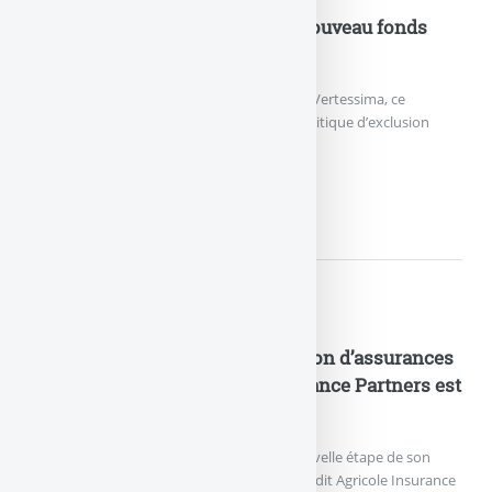
Nouveautés Assurances
Assurance Vie : Vertessima, le nouveau fonds
euros durable lancé par Generali
Generali France a annoncé le lancement de Vertessima, ce
nouveau fonds en euros appliquant une politique d’exclusion
stricte des énergies fossiles.
ASSURANCE VIE : VERTESSIM
Nouveautés Assurances
Industrialisation de la distribution d’assurances
en B2B2C : Crédit Agricole Insurance Partners est
née
Crédit Agricole Assurances franchit une nouvelle étape de son
projet d’entreprise avec le lancement de Crédit Agricole Insurance