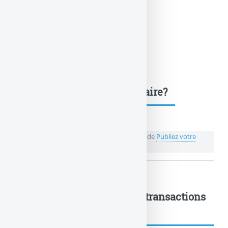
Une question, un commentaire?
💬 Réagir à cet article Spirica abaisse les frais de
Publiez votre
commentaire ou posez votre question...
Spirica abaisse les frais de transactions
ETF... : à lire également