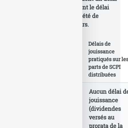
arbitraire, d’autres appliquent le délai
standard imposé par la société de
gestion. Détails par assureurs.
TOP
Assureurs/Mutuelles
Délais de
(Contrats phares
jouissance
pour les SCPI)
pratiqués sur le
parts de SCPI
distribuées
1
CNP assurances
Aucun délai d
🥇
(
Lucya CNP
)
jouissance
(dividendes
versés au
prorata de la