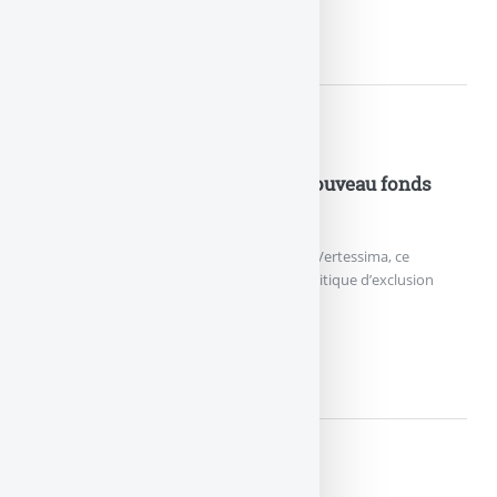
ETF EN ASSURANCE-VIE :...
Nouveautés Assurances
Assurance Vie : Vertessima, le nouveau fonds
euros durable lancé par Generali
Generali France a annoncé le lancement de Vertessima, ce
nouveau fonds en euros appliquant une politique d’exclusion
stricte des énergies fossiles.
ASSURANCE VIE : VERTESSIM
Nouveautés Assurances