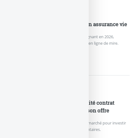
Nouveautés Assurances
Nouveau record de versements en assurance vie
L’assurance vie effectue un grand retour gagnant en 2026,
remontée des rendements des fonds euros en ligne de mire.
NOUVEAU RECORD DE VERSEME
Nouveautés Assurances
ETF en assurance-vie : le plébiscité contrat
Lucya CNP enrichit de nouveau son offre
Le contrat d’assurance vie le moins cher du marché pour investir
sur des ETF référence 27 trackers supplémentaires.