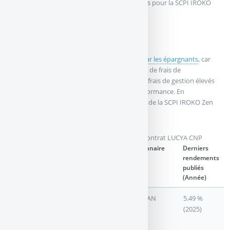
le contrat Lucya CNP, c’est notamment le cas pour la SCPI IROKO
Zen.
IROKO Zen
Cette
SCPI IROKO Zen est très recherchée par les épargnants
, car
ses performances sont de qualité. L’absence de frais de
souscription est un sérieux avantage, et ses frais de gestion élevés
montrent bien que cela ne nuit pas à la performance. En
souscription en direct, le délai de jouissance de la SCPI IROKO Zen
est de 3 mois.
Liste des SCPI et/ou SCI éligibles au contrat LUCYA CNP
Noms SCPI/SCI
Nature
Gestionnaire
Derniers
SCPI/SCI
rendements
publiés
(Année)
ACTIVIMMO
SCPI DE
ALDERAN
5.49 %
RENDEMENT
(2025)
A CAPITAL