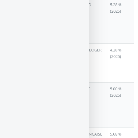
EPARGNE
SCPI DE
ATLAND
5.28 %
PIERRE
RENDEMENT
VOISIN
(2025)
A CAPITAL
VARIABLE
(CLASSIQUE
DIVERSIFIEE)
IMMO
SCPI DE
AEW CILOGER
4.28 %
EVOLUTIF
RENDEMENT
(2025)
A CAPITAL
VARIABLE
(BUREAUX)
IMMORENTE
SCPI DE
SOFIDY
5.00 %
RENDEMENT
(2025)
A CAPITAL
VARIABLE
(MURS DE
MAGASINS)
LF
SCPI DE
LA FRANCAISE
5.68 %