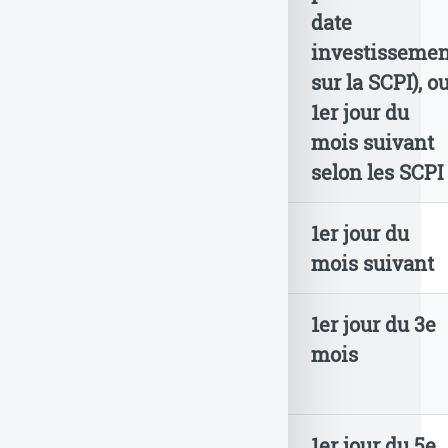
date
investissemen
sur la SCPI), o
1er jour du
mois suivant
selon les SCPI
1
Spirica (
Life
1er jour du
🥇
Epargne
)
mois suivant
3
MIF (
Compte
1er jour du 3e
🥉
Epargne
mois
Multisupport
)
4
CORUM Life
1er jour du 5e