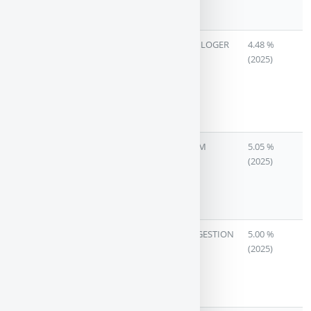
VARIABLE
(LOGISTIQUE)
AEW
SCPI DE
AEW CILOGER
4.48 %
COMMERCES
RENDEMENT
(2025)
EUROPE (ex
A CAPITAL
ACTIPIERRE
VARIABLE
EUROPE +
(MURS DE
PIERRE PLUS)
MAGASINS)
ATREAM
SCPI DE
ATREAM
5.05 %
HOTELS
RENDEMENT
(2025)
A CAPITAL
VARIABLE
(SPECIALISEE)
CRISTAL
SCPI A
INTERGESTION
5.00 %
RENTE
CAPITAL
(2025)
VARIABLE
(CLASSIQUE
DIVERSIFIEE)