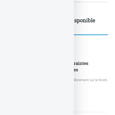
SCPI : la pépite Iroko ZEN disponible
sans... : à lire également
Nouveautés Assurances
Fonds en euros EURO+ : les contraintes
d’investissement sont supprimées
Les épargnants peuvent de nouveau verser librement sur le fonds
en euros EURO+.
FONDS EN EUROS EURO+ :...