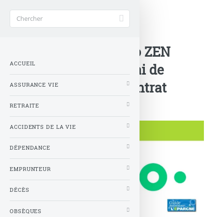
Accueil
>
Nouveautés Assurances
>
SCPI : la pépite Iroko ZEN
ACCUEIL
disponible sans délai de
jouissance sur le contrat
ASSURANCE VIE
Lucya CNP
RETRAITE
ACCIDENTS DE LA VIE
DÉPENDANCE
EMPRUNTEUR
DÉCÈS
OBSÈQUES