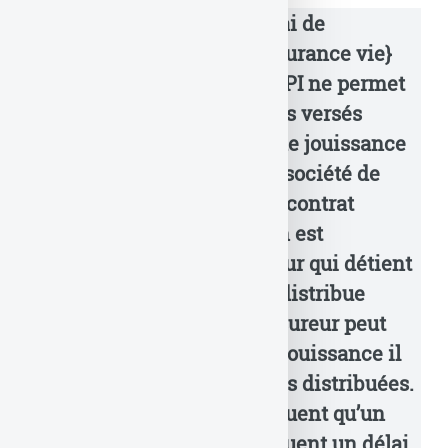
SCPI an assurance vie : délai de
jouissance des parts en assurance vie}
Investir sur des parts de SCPI ne permet
pas de percevoir les revenus versés
immédiatement. Un délai de jouissance
des parts est imposé par la société de
gestion. Dans le cadre d’un contrat
d’assurance vie, la situation est
différente, car c’est l’assureur qui détient
déjà les parts de SCPI qu’il distribue
auprès de ses assurés. L’assureur peut
donc décider quel délai de jouissance il
souhaite appliquer aux parts distribuées.
Certains assureurs n’appliquent qu’un
délai réduit, d’autres appliquent un délai