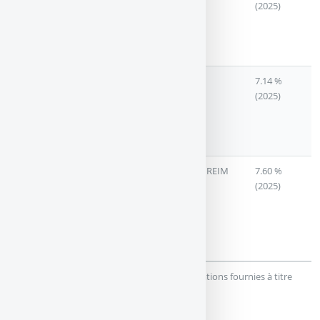
OPPORTUNITE
RENDEMENT
AM
(2025)
IMMO
A CAPITAL
VARIABLE
(LOGISTIQUE)
IROKO ZEN
SCPI A
IROKO
7.14 %
CAPITAL
(2025)
VARIABLE
(IMMOBILIER
EUROPEEN)
TRANSITIONS
SCPI DE
ARKEA REIM
7.60 %
EUROPE
RENDEMENT
(2025)
A CAPITAL
VARIABLE
(IMMOBILIER
EUROPEEN)
(*)
: Rendements bruts de fiscalité. Informations fournies à titre
indicatif uniquement.