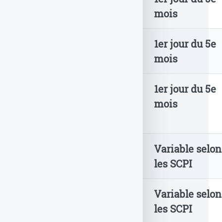
(
CORUM Life
)
mois
4
Generali
1er jour du 5e
(
BoursoVie
)
mois
4
Garance
1er jour du 5e
(
Placement-direct
mois
Patrimoine
)
7
Suravenir
Variable selon
(
Fortuneo Vie
)
les SCPI
7
CARDIF (
Lucya
Variable selon
CARDIF
)
les SCPI