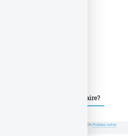
Une question, un commentaire?
💬 Réagir à cet article SCPI : la pépite Iroko ZEN
Publiez votre
commentaire ou posez votre question...