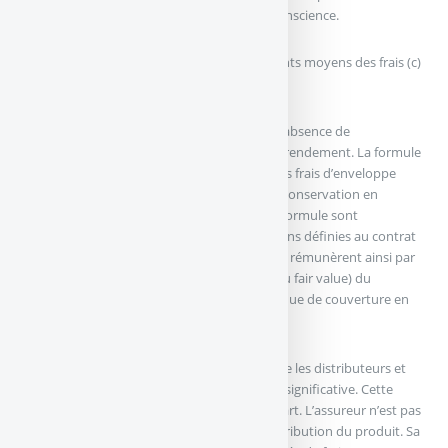
les autres, sans que l’investisseur n’en ait conscience.
Produits structurés : empilement et montants moyens des frais (c)
AMF-ACPR
Les produits structurés se distinguent par l’absence de
prélèvement direct sur le nominal ou sur le rendement. La formule
est toujours exprimée sans tenir compte des frais d’enveloppe
(frais liés au contrat d’assurance-vie ou à la conservation en
compte titres) ; les montants prévus par la formule sont
effectivement versés au client si les conditions définies au contrat
sont réalisées. Emetteurs et distributeurs se rémunèrent ainsi par
une marge ajoutée à la valeur de marché (ou fair value) du
produit. L’émetteur met en place une politique de couverture en
recourant à des instruments dérivés.
Dans la plupart des cas, l’émetteur rémunère les distributeurs et
les assureurs en amont, de manière parfois significative. Cette
rémunération est fixe et connue dès le départ. L’assureur n’est pas
nécessairement rémunéré au titre de la distribution du produit. Sa