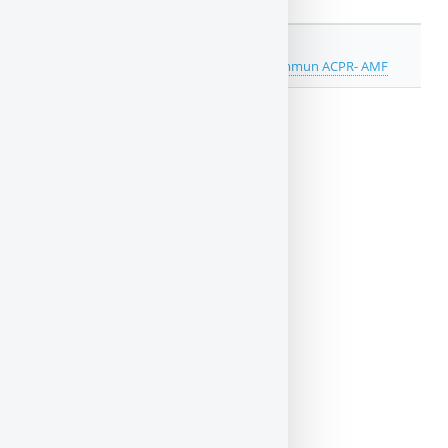
DOCUMENTATION
Etude des produits structurés du Pôle commun ACPR- AMF