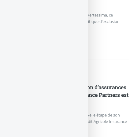
euros durable lancé par Generali
Generali France a annoncé le lancement de Vertessima, ce
nouveau fonds en euros appliquant une politique d’exclusion
stricte des énergies fossiles.
ASSURANCE VIE : VERTESSIM
Nouveautés Assurances
Industrialisation de la distribution d’assurances
en B2B2C : Crédit Agricole Insurance Partners est
née
Crédit Agricole Assurances franchit une nouvelle étape de son
projet d’entreprise avec le lancement de Crédit Agricole Insurance
Partners.