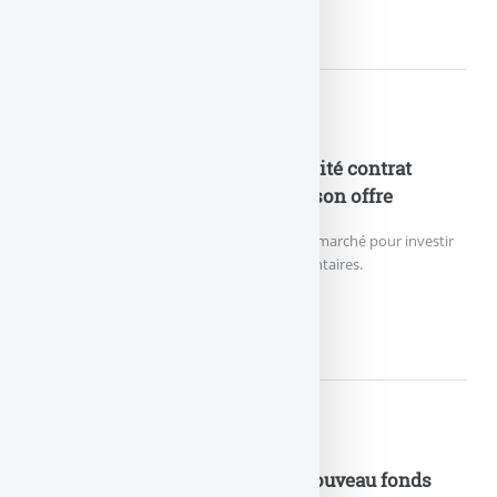
NOUVEAU RECORD DE VERSEME
Nouveautés Assurances
ETF en assurance-vie : le plébiscité contrat
Lucya CNP enrichit de nouveau son offre
Le contrat d’assurance vie le moins cher du marché pour investir
sur des ETF référence 27 trackers supplémentaires.
ETF EN ASSURANCE-VIE :...
Nouveautés Assurances
Assurance Vie : Vertessima, le nouveau fonds