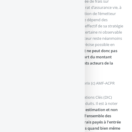
rémunération sera essentiellement constituée de frais sur
encours, dans le cadre de sa gestion du contrat d’assurance vie, à
l’instar des autres classes d’UC. La rémunération de l’émetteur
n’est pleinement connue qu’à l’échéance. Elle dépend des
conditions de marché futures et du résultat effectif de sa stratégie
de couverture. Cette rémunération n’est ni certaine ni observable
au moment de la commercialisation. L’émetteur reste néanmoins
tenu de communiquer l’estimation la plus précise possible en
amont de la commercialisation.
L’épargnant ne peut donc pas
connaître, lors de son investissement, la part du montant
investi qui servira à rémunérer les différents acteurs de la
chaine
.
Produit structuré : décomposition du prix (c) AMF-ACPR
L’étude indique que les Document d’Informations Clés (DIC)
présentent le coût d’entrée implicite des produits. Il est à noter
que ce coût doit être interprété comme
une estimation et non
comme une mesure exacte des revenus de l’ensemble des
acteurs
. Le client doit comprendre que
les frais payés à l’entrée
ne lui seront pas partiellement remboursés quand bien même