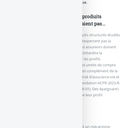
le produit serait rappelé avant son échéance
.
Des épargnants souscrivent des produits
structurés, alors qu’ils ne le devraient pas...
Pas moins des deux-tiers des offres de produits structurés étudiés
par cette étude conjointe de l’AMF-ACPR ne respectent pas la
réglementation. Depuis le 1er janvier 2024, les assureurs doivent
définir un marché cible spécifique et négatif (interdire la
souscription de ces produits structurés pour les profils
d’investisseurs Prudent par exemple) pour les unités de compte
complexes du contrat. Cette exigence vient en complément de la
définition du marché cible au niveau du contrat d’assurance-vie et
des sous-groupes de marché cible (recommandation ACPR 2023-R-
01, remplacée par la recommandation 2024-R-01). Des épargnants
souscrivent ces produits structurés, alors que leur profil
d’investisseur devrait leur en dissuader.
Sous-jacent à décrément à éviter
Le décrément, ou prélèvement forfaitaire, est un mécanisme