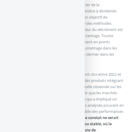
difficile à comprendre qui consiste à retrancher de la
performance du sous-jacent (en général, un indice à dividende
réinvestis) un montant prédéterminé dans un objectif de
couverture du risque de dividende. Bien que des méthodes
alternatives puissent être rencontrées, la valeur du décrément est
généralement exprimée en point ou en pourcentage. Toutes
choses égales par ailleurs, un indice à décrément en points
surperformera un indice à décrément en pourcentage dans les
marchés haussiers, mais sous-performera ce dernier dans les
marchés baissiers.
Une analyse portant sur 6 472 produits qui ont clos entre 2022 et
2024 montre que la performance moyenne des produits intégrant
un mécanisme de décrément est proche de celle observée sur les
produits sans décrément. Il convient de noter que les marchés
étaient haussiers sur la période 2022-2024 ce qui a impliqué un
remboursement anticipé rapide des produits analysés pouvant en
partie expliquer l’absence de différence notable des performances
entre les produits avec et sans décrément.
Ce constat ne serait
plus vrai dans un environnement baissier ou stable, où le
décrément freinerait l’atteinte des conditions de