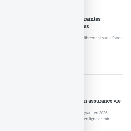
Nouveautés Assurances
Fonds en euros EURO+ : les contraintes
d’investissement sont supprimées
Les épargnants peuvent de nouveau verser librement sur le fonds
en euros EURO+.
FONDS EN EUROS EURO+ :...
Nouveautés Assurances
Nouveau record de versements en assurance vie
L’assurance vie effectue un grand retour gagnant en 2026,
remontée des rendements des fonds euros en ligne de mire.