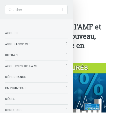
Accueil
>
Nouveautés Assurances
>
Produits structurés : l’AMF et
ACCUEIL
l’ACPR alertent de nouveau,
frais et marché cible en
ASSURANCE VIE
question
RETRAITE
ACCIDENTS DE LA VIE
DÉPENDANCE
EMPRUNTEUR
DÉCÈS
OBSÈQUES