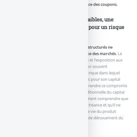
remboursement anticipé et/ou de délivrance des coupons.
Des ratios rendements/risques faibles, une
performance toujours plafonnée pour un risque
parfois limité, sous conditions
Les régulateurs rappellent que
les produits structurés ne
répliquent pas linéairement la performance des marchés
. Le
potentiel de gain est généralement plafonné et l’exposition aux
pertes dépend des mécanismes de protection souvent
conditionnels. Il d’un investissement asymétrique dans lequel
l’épargnant peut prendre des risques illimités pour son capital
pour un gain limité. L’investisseur doit comprendre ce compromis
entre limitation des gains et protection conditionnelle du capital
avant d’investir. Le cas échéant, il doit également comprendre que
sa protection en capital n’est valable qu’à l’échéance et qu’il ne
sera pas protégé en cas de sortie en cours de vie du produit
(notamment à l’initiative du client ou en cas de dénouement du
contrat d’assurance-vie).