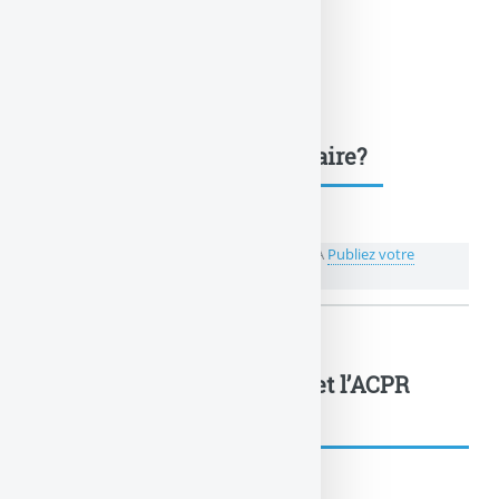
Une question, un commentaire?
💬 Réagir à cet article Produits structurés : l'A
Publiez votre
commentaire ou posez votre question...
Produits structurés : l’AMF et l’ACPR
alertent... : à lire également