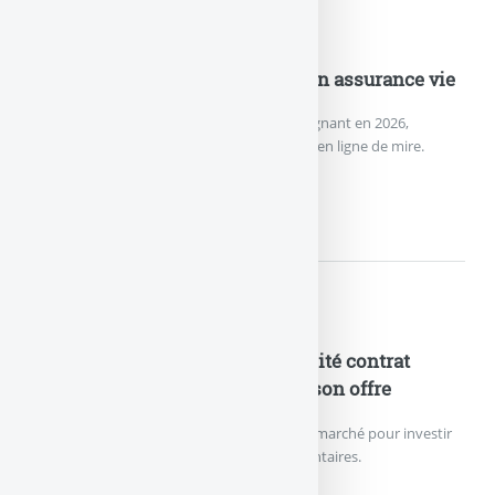
Nouveautés Assurances
Nouveau record de versements en assurance vie
L’assurance vie effectue un grand retour gagnant en 2026,
remontée des rendements des fonds euros en ligne de mire.
NOUVEAU RECORD DE VERSEME
Nouveautés Assurances
ETF en assurance-vie : le plébiscité contrat
Lucya CNP enrichit de nouveau son offre
Le contrat d’assurance vie le moins cher du marché pour investir
sur des ETF référence 27 trackers supplémentaires.