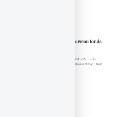
ETF EN ASSURANCE-VIE :...
Nouveautés Assurances
Assurance Vie : Vertessima, le nouveau fonds
euros durable lancé par Generali
Generali France a annoncé le lancement de Vertessima, ce
nouveau fonds en euros appliquant une politique d’exclusion
stricte des énergies fossiles.
ASSURANCE VIE : VERTESSIM
Nouveautés Assurances