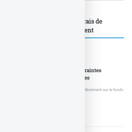
La SCPI IROKO Atlas, sans frais de
souscription, : à lire également
Nouveautés Assurances
Fonds en euros EURO+ : les contraintes
d’investissement sont supprimées
Les épargnants peuvent de nouveau verser librement sur le fonds
en euros EURO+.
FONDS EN EUROS EURO+ :...