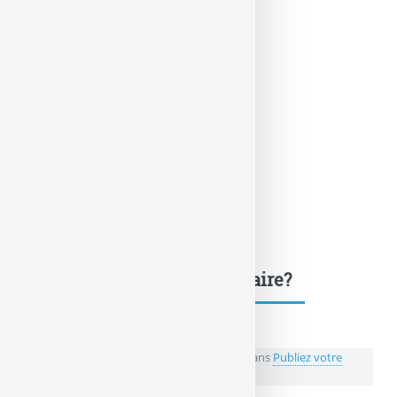
Une question, un commentaire?
💬 Réagir à cet article La SCPI IROKO Atlas, sans
Publiez votre
commentaire ou posez votre question...