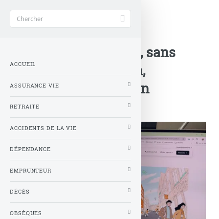
Accueil
>
Nouveautés Assurances
>
La SCPI IROKO Atlas, sans
ACCUEIL
frais de souscription,
désormais éligible en
ASSURANCE VIE
assurance vie
RETRAITE
ACCIDENTS DE LA VIE
DÉPENDANCE
EMPRUNTEUR
DÉCÈS
OBSÈQUES