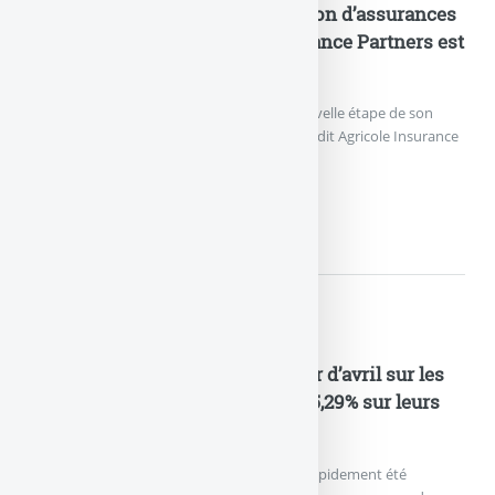
Industrialisation de la distribution d’assurances
en B2B2C : Crédit Agricole Insurance Partners est
née
Crédit Agricole Assurances franchit une nouvelle étape de son
projet d’entreprise avec le lancement de Crédit Agricole Insurance
Partners.
INDUSTRIALISATION DE...
Nouveautés Assurances
Assurance Vie : après le trou d’air d’avril sur les
UC, les épargnants ont versé à 65,29% sur leurs
fonds euros en mai 2026
La chute des marchés financiers en avril a rapidement été