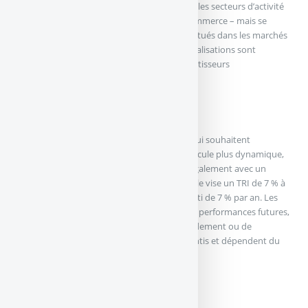
Comme sa Iroko Zen, elle investit dans tous les secteurs d’activité
– santé, logistique, hôtellerie, éducation, commerce – mais se
concentre sur des actifs de taille modeste, situés dans les marchés
régionaux des différents pays ciblés. Ces localisations sont
généralement moins couvertes par les investisseurs
institutionnels.
Objectif de rendement de 7%
Iroko Atlas s’adresse ainsi aux épargnants qui souhaitent
compléter leur exposition SCPI avec un véhicule plus dynamique,
potentiellement plus rémunérateur, mais également avec un
niveau de risque adapté à cette ambition. Elle vise un TRI de 7 % à
10 ans, et un taux de distribution non garanti de 7 % par an. Les
objectifs présentés sont une estimation des performances futures,
ils ne constituent pas une promesse de rendement ou de
performance. Les revenus ne sont pas garantis et dépendent du
bon paiement des loyers par les locataires.
Disponible en assurance vie