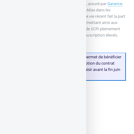
C’est le contrat
Placement-direct Patrimoine
, assuré par
Garance
,
qui permet déjà d’investir sur la SCPI IROKO Atlas dans les
meilleures conditions. Ce contrat d’assurance vie récent fait la part
belle aux
SCPI sans frais de souscription
, permettant ainsi aux
épargnants de se constituer un portefeuille de SCPI pleinement
investies, sans avoir à déduire des frais de souscription élevés,
comme souvent rencontrés.
👉
Bon à savoir
: une offre de bienvenue permet de bénéficier
d’une prime de 100 euros lors de la souscription du contrat
Placement-direct Patrimoine, une offre à saisir avant la fin juin
2026.