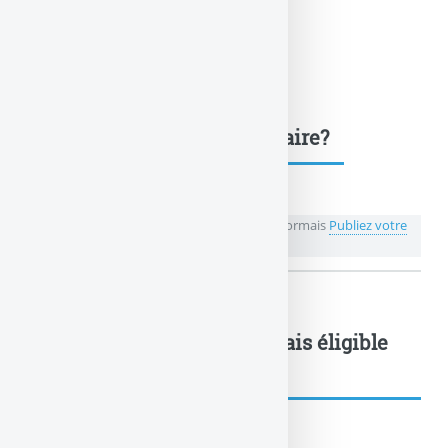
Une question, un commentaire?
💬 Réagir à cet article La SCPI Cristal Life désormais
Publiez votre
commentaire ou posez votre question...
La SCPI Cristal Life désormais éligible
au... : à lire également