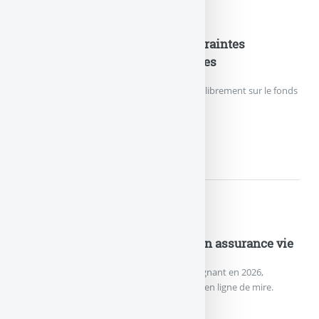
Nouveautés Assurances
Fonds en euros EURO+ : les contraintes
d’investissement sont supprimées
Les épargnants peuvent de nouveau verser librement sur le fonds
en euros EURO+.
FONDS EN EUROS EURO+ :...
Nouveautés Assurances
Nouveau record de versements en assurance vie
L’assurance vie effectue un grand retour gagnant en 2026,
remontée des rendements des fonds euros en ligne de mire.