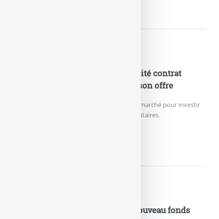
NOUVEAU RECORD DE VERSEME
Nouveautés Assurances
ETF en assurance-vie : le plébiscité contrat
Lucya CNP enrichit de nouveau son offre
Le contrat d’assurance vie le moins cher du marché pour investir
sur des ETF référence 27 trackers supplémentaires.
ETF EN ASSURANCE-VIE :...
Nouveautés Assurances
Assurance Vie : Vertessima, le nouveau fonds