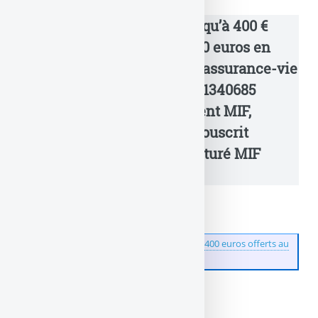
🎁 Offre Parrainage MIF, jusqu’à 400 €
offerts !}
Recevez jusqu’à 400 euros
en
souscrivant votre contrat d’assurance-vie
MIF . Mon code Parrain est
1340685
(Denis Lapalus). Je suis client MIF,
équipé de ce contrat, et ai souscrit
notamment le produit structuré MIF
Structure Rendement 2.
👉
Parrainage MIF (assurance vie) : jusqu’à 400 euros offerts au
filleul, à saisir avant le 31 mars 2026
Cristal Life