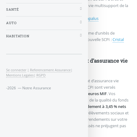
déjà éligibles au sein du contrat d’assurance vie multisupport de la
SANTÉ
MIF. Détails.
Publié le
mercredi 11 mars 2026
par
Denis Lapalus
AUTO
Depuis début mars, la MIF a ajouté à sa gamme d’unités de
HABITATION
compte accessible dans votre contrat une nouvelle SCPI :
Cristal
Life
.
Avantage des SCPI via un contrat d’assurance vie
MIF
Se connecter
|
Referencement Assurance
|
Mentions Legales
|
RGPD
En souscrivant dans le cadre de votre contrat d’assurance vie
multisupport MIF, les loyers perçus de ces SCPI sont versés
-2026 — Notre Assurance
trimestriellement, sans frais, sur le
fonds en euros MIF
. Vos
revenus locatifs bénéficient donc également de la qualité du fonds
en euros (actif général) avec un
taux de rendement à 3,45 % nets
en 2025
(net des frais de gestion, brut des prélèvements sociaux et
fiscaux) améliorant ainsi vos espérances de rendements sur votre
contrat d’assurance vie. Les rendements passés ne préjugent pas
des rendements futurs.