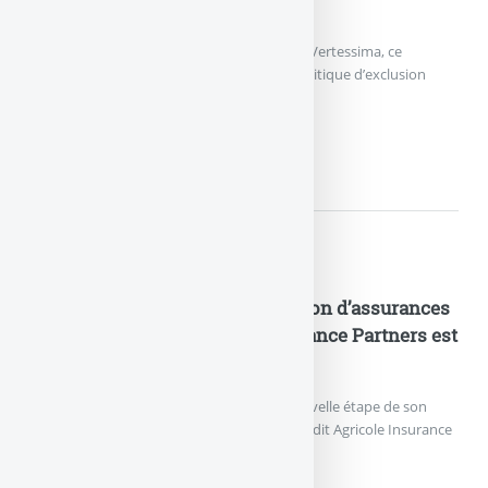
euros durable lancé par Generali
Generali France a annoncé le lancement de Vertessima, ce
nouveau fonds en euros appliquant une politique d’exclusion
stricte des énergies fossiles.
ASSURANCE VIE : VERTESSIM
Nouveautés Assurances
Industrialisation de la distribution d’assurances
en B2B2C : Crédit Agricole Insurance Partners est
née
Crédit Agricole Assurances franchit une nouvelle étape de son
projet d’entreprise avec le lancement de Crédit Agricole Insurance
Partners.