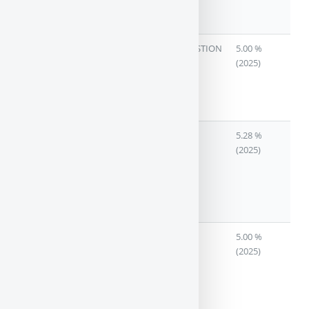
(CLASSIQUE
DIVERSIFIEE)
CRISTAL
SCPI A
INTERGESTION
5.00 %
RENTE
CAPITAL
(2025)
VARIABLE
(CLASSIQUE
DIVERSIFIEE)
EPARGNE
SCPI DE
ATLAND
5.28 %
PIERRE
RENDEMENT
VOISIN
(2025)
A CAPITAL
VARIABLE
(CLASSIQUE
DIVERSIFIEE)
IMMORENTE
SCPI DE
SOFIDY
5.00 %
RENDEMENT
(2025)
A CAPITAL
VARIABLE
(MURS DE