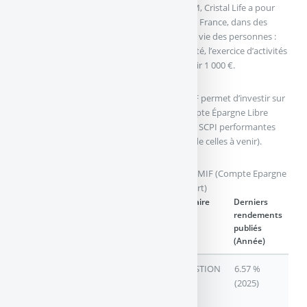
Crée en 2021 et gérée par Inter Gestion REIM, Cristal Life a pour
objectif d’investir en Europe, notamment en France, dans des
actifs nécessaires aux besoins essentiels à la vie des personnes :
l’alimentaire, le logement, l’éducation, la santé, l’exercice d’activités
professionnelles, les loisirs. Accessible à partir 1 000 €.
Ce contrat d’assurance vie multisupport MIF permet d’investir sur
plusieurs SCPI, triées sur le volet. Ainsi, Compte Épargne Libre
Avenir Multisupport propose désormais ces SCPI performantes
(les performances passés ne préjugent pas de celles à venir).
Liste des SCPI et/ou SCI éligibles au contrat MIF (Compte Epargne
Libre Avenir Multisupport)
Noms
Nature
Gestionnaire
Derniers
SCPI/SCI
SCPI/SCI
rendements
publiés
(Année)
CRISTAL LIFE
SCPI A
INTERGESTION
6.57 %
CAPITAL
(2025)
VARIABLE