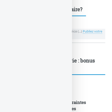
Une question, un commentaire?
💬 Réagir à cet article Fonds euros an assurance (...)
Publiez votre
commentaire ou posez votre question...
Fonds euros an assurance vie : bonus
allant... : à lire également
Nouveautés Assurances
Fonds en euros EURO+ : les contraintes
d’investissement sont supprimées