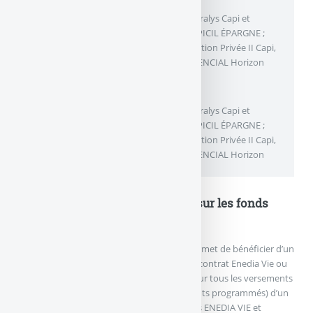
[
1
]
INTENCIAL Libéralys Vie, INTENCIAL Libéralys Capi et
INTENCIAL Libéralys Capi PM assurés par APICIL ÉPARGNE ;
INTENCIAL Gestion Privée II, INTENCIAL Gestion Privée II Capi,
INTENCIAL Gestion Privée II Capi PM et INTENCIAL Horizon
assurés par APICIL LIFE.
[
2
]
INTENCIAL Libéralys Vie, INTENCIAL Libéralys Capi et
INTENCIAL Libéralys Capi PM assurés par APICIL ÉPARGNE ;
INTENCIAL Gestion Privée II, INTENCIAL Gestion Privée II Capi,
INTENCIAL Gestion Privée II Capi PM et INTENCIAL Horizon
assurés par APICIL LIFE.
Offres de bonus de rendements sur les fonds
euros
L’offre bonus LMP Bonus exclusif Nortia permet de bénéficier d’un
bonus de rendement sur le fonds euros du contrat Enedia Vie ou
du contrat de capitalisation Enedia Capi. Pour tous les versements
initiaux et complémentaires (hors versements programmés) d’un
montant minimum de 75 K€ sur les contrats ENEDIA VIE et