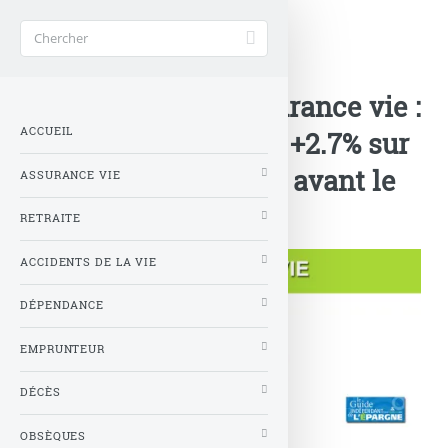
Accueil
>
Nouveautés Assurances
>
Fonds euros an assurance vie :
ACCUEIL
bonus allant jusqu’à +2.7% sur
2025 et 2026 à saisir avant le
ASSURANCE VIE
30 septembre 2025
RETRAITE
ACCIDENTS DE LA VIE
DÉPENDANCE
EMPRUNTEUR
DÉCÈS
OBSÈQUES
© stock.adobe.com