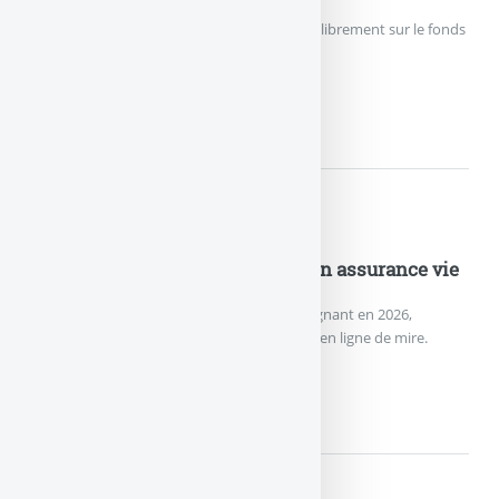
Les épargnants peuvent de nouveau verser librement sur le fonds
en euros EURO+.
FONDS EN EUROS EURO+ :...
Nouveautés Assurances
Nouveau record de versements en assurance vie
L’assurance vie effectue un grand retour gagnant en 2026,
remontée des rendements des fonds euros en ligne de mire.
NOUVEAU RECORD DE VERSEME