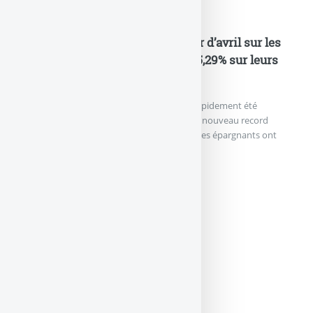
Nouveautés Assurances
Assurance Vie : après le trou d’air d’avril sur les
UC, les épargnants ont versé à 65,29% sur leurs
fonds euros en mai 2026
La chute des marchés financiers en avril a rapidement été
gommée. L’encours en assurance vie bat un nouveau record
historique en mai à 2 162 milliards d’euros. Les épargnants ont
encore versé (...)
ASSURANCE VIE : APRÈS...