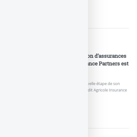
ASSURANCE VIE : VERTESSIM
Nouveautés Assurances
Industrialisation de la distribution d’assurances
en B2B2C : Crédit Agricole Insurance Partners est
née
Crédit Agricole Assurances franchit une nouvelle étape de son
projet d’entreprise avec le lancement de Crédit Agricole Insurance
Partners.
INDUSTRIALISATION DE...