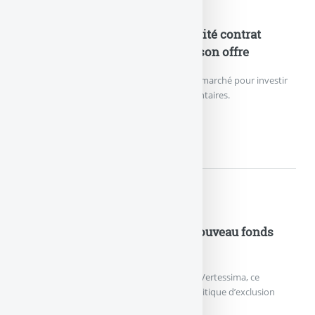
Nouveautés Assurances
ETF en assurance-vie : le plébiscité contrat
Lucya CNP enrichit de nouveau son offre
Le contrat d’assurance vie le moins cher du marché pour investir
sur des ETF référence 27 trackers supplémentaires.
ETF EN ASSURANCE-VIE :...
Nouveautés Assurances
Assurance Vie : Vertessima, le nouveau fonds
euros durable lancé par Generali
Generali France a annoncé le lancement de Vertessima, ce
nouveau fonds en euros appliquant une politique d’exclusion
stricte des énergies fossiles.