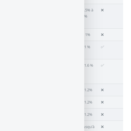
AXA
Fonds Euro ou
0.5% à
❌
Eurocroissance
1%
(encours à fin 2024)
CARAC
Fonds Euro CARAC
+ 1%
❌
GAIPARE
GAIPARE Fidelissimo,
+1 %
✅
(Allianz)
Select F
GENERALI
Netissima
,
contrat
+1.6 %
✅
VIE
Placement-direct
Essentiel
MAAF
Winalto
+1.2%
❌
MATMUT
MatMut Vie Epargne
+1.2%
❌
MMA
MMA Multisupports
+1.2%
❌
ORADÉA VIE
Target+
jusqu’à
❌