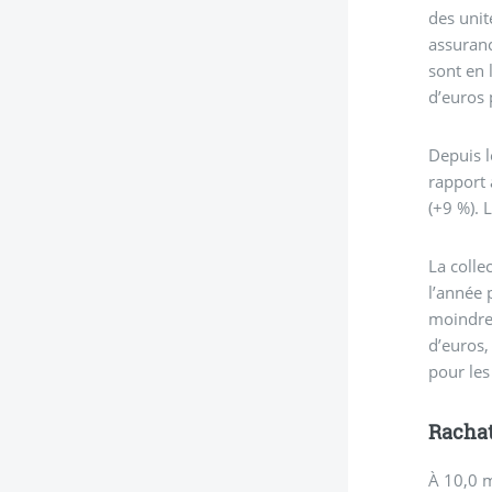
des unit
assuranc
sont en 
d’euros 
Depuis l
rapport 
(+9 %). 
La colle
l’année 
moindre 
d’euros,
pour les
Rachat
À 10,0 m