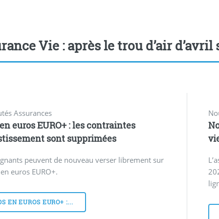
ance Vie : après le trou d’air d’avril s
tés Assurances
No
en euros EURO+ : les contraintes
No
stissement sont supprimées
vi
rgnants peuvent de nouveau verser librement sur
L’a
s en euros EURO+.
20
lig
S EN EUROS EURO+ :...