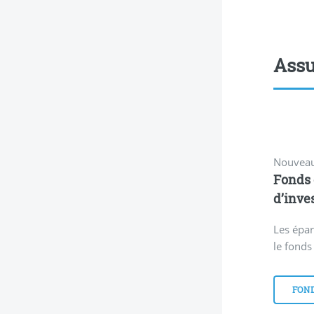
Assur
Nouveau
Fonds 
d’inve
Les épa
le fond
FOND