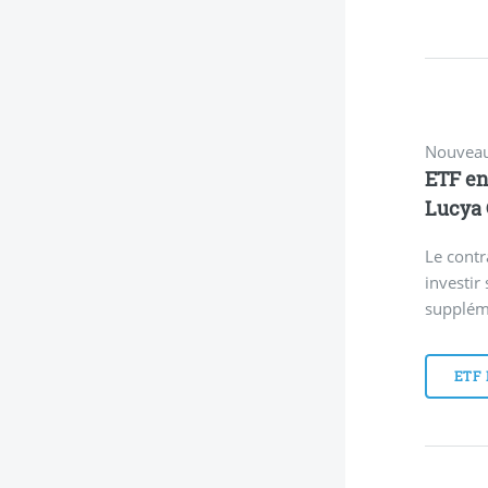
Nouveau
ETF en
Lucya 
Le contr
investir
supplém
ETF 