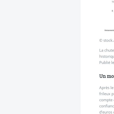
© stock
La chute
historiq
Publié l
Un moi
Après le
frileux 
compte e
confianc
d’euros 