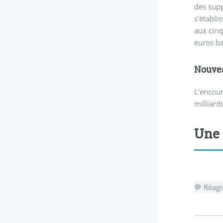
des supp
s’établi
aux cinq
euros ba
Nouvea
L’encour
milliard
Une 
💬 Réagir