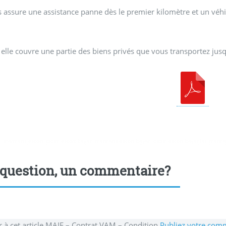
s assure une assistance panne dès le premier kilomètre et un vé
 elle couvre une partie des biens privés que vous transportez jusq
t
,
marmaris escort
,
didim escort bayan
,
marmaris escort bayan
,
didim escort bayanlar
,
marmar
question, un commentaire?
r à cet article MAIF – Contrat VAM – Condition
Publiez votre comm