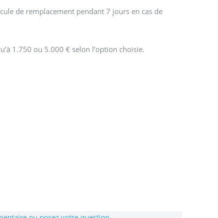
hicule de remplacement pendant 7 jours en cas de
u’à 1.750 ou 5.000 € selon l’option choisie.
is escort bayanlar
entaire ou posez votre question...