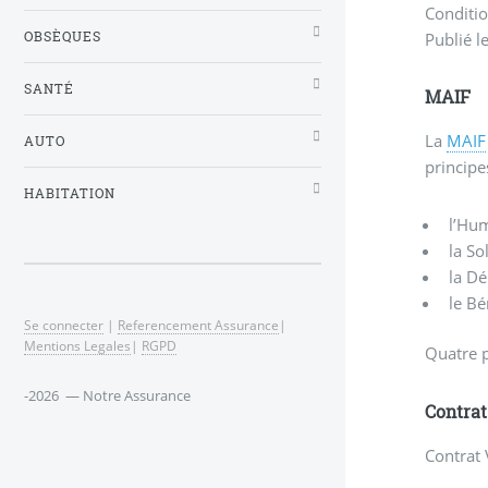
Conditio
Publié l
OBSÈQUES
SANTÉ
MAIF
La
MAIF
AUTO
principe
HABITATION
l’Hu
la So
la Dé
le Bé
Se connecter
|
Referencement Assurance
|
Mentions Legales
|
RGPD
Quatre p
-2026 — Notre Assurance
Contra
Contrat 