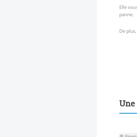
Elle vou
panne.
De plus,
didim escor
Une 
💬 Réagi