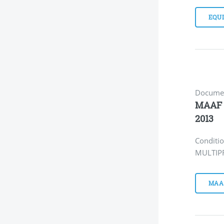
EQU
Documen
MAAF 
2013
Conditio
MULTIPR
MAAF