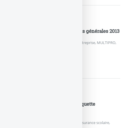
Documents pratiques
MAAF – MULTIPRO – Conditions générales 2013
Conditions générales 2013 de l’assurance entreprise, MULTIPRO,
de la MAAF.
MAAF – MULTIPRO – CONDITI
Documents pratiques
MMA – Formule A, A+ et B – Plaquette
commerciale 2013
Plaquette commerciale 2013 du contrat d’assurance scolaire,