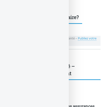
Une question, un commentaire?
💬 Réagir à cet article Ma santé facile – Kife Santé –
Publiez votre
commentaire ou posez votre question...
Ma santé facile – Kife Santé –
Plaquette... : à lire également
Documents pratiques
Equitation et assurances ? Quelles assurances