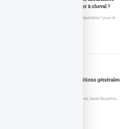
doit-on souscrire avant de monter à cheval ?
Quelles assurances souscrire pour faire de l’équitation ? pour le
cavalier, mais aussi pour son cheval ?
EQUITATION ET ASSURANCES
Documents pratiques
MAAF – Santé Biorythm – Conditions générales
2013
Conditions générales 2013 de l’assurance santé, Santé Biorythm,
de la MAAF.
MAAF – SANTÉ BIORYTHM...