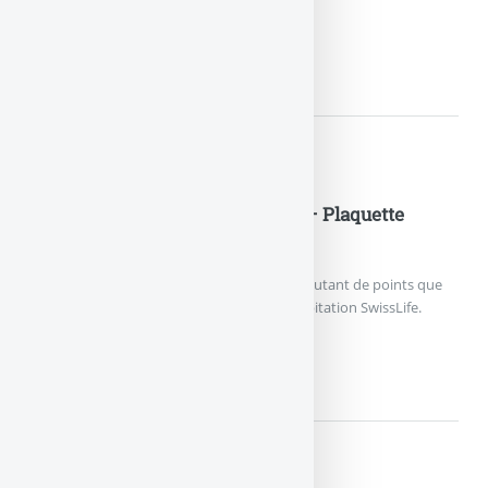
Formule A, A+ et B, de l’assureur MMA.
MMA – FORMULE A, A+...
Documents pratiques
SwissLife assurance habitation– Plaquette
commerciale 2013
Couvrir l’habitation, les meubles, la famille, autant de points que
prend en charge l’assurance multirisque habitation SwissLife.
SWISSLIFE ASSURANCE...