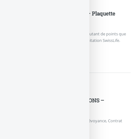
Documents pratiques
SwissLife assurance habitation– Plaquette
commerciale 2013
Couvrir l’habitation, les meubles, la famille, autant de points que
prend en charge l’assurance multirisque habitation SwissLife.
SWISSLIFE ASSURANCE...
Documents pratiques
MAIF – Contrat PRAXIS SOLUTIONS –
Conditions générales 2013
Conditions générales 2013 de l’assurance prévoyance, Contrat
PRAXIS SOLUTIONS, de la MAIF .