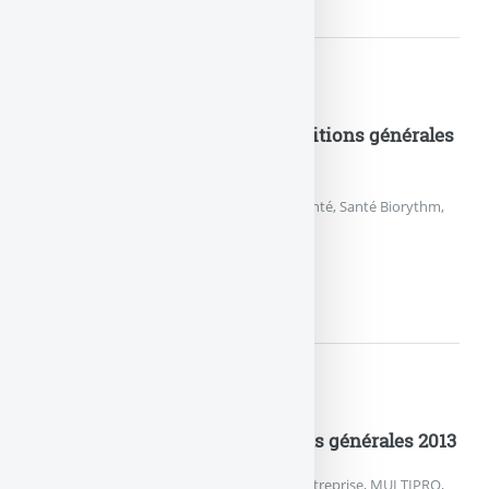
Documents pratiques
MAAF – Santé Biorythm – Conditions générales
2013
Conditions générales 2013 de l’assurance santé, Santé Biorythm,
de la MAAF.
MAAF – SANTÉ BIORYTHM...
Documents pratiques
MAAF – MULTIPRO – Conditions générales 2013
Conditions générales 2013 de l’assurance entreprise, MULTIPRO,