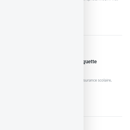
de la MAAF.
MAAF – MULTIPRO – CONDITI
Documents pratiques
MMA – Formule A, A+ et B – Plaquette
commerciale 2013
Plaquette commerciale 2013 du contrat d’assurance scolaire,
Formule A, A+ et B, de l’assureur MMA.
MMA – FORMULE A, A+...