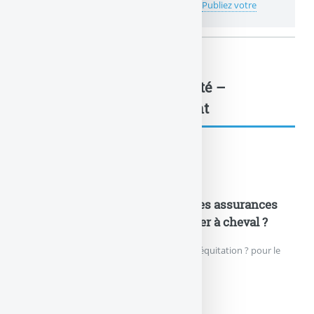
💬 Réagir à cet article Ma santé facile – G'Ma
Publiez votre
commentaire ou posez votre question...
Ma santé facile – G’Ma Santé –
Plaquette... : à lire également
Documents pratiques
Equitation et assurances ? Quelles assurances
doit-on souscrire avant de monter à cheval ?
Quelles assurances souscrire pour faire de l’équitation ? pour le
cavalier, mais aussi pour son cheval ?
EQUITATION ET ASSURANCES