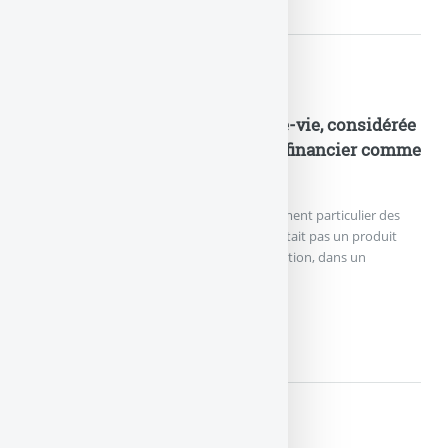
Actualités
Coup de tonnerre sur l’assurance-vie, considérée
par la justice comme un produit financier comme
un autre
Les assureurs tenaient jusqu’alors au traitement particulier des
contrats d’assurance-vie, arguant que ce n’était pas un produit
financier comme un autre. La Cour de Cassation, dans un
jugement (...)
COUP DE TONNERRE SUR...