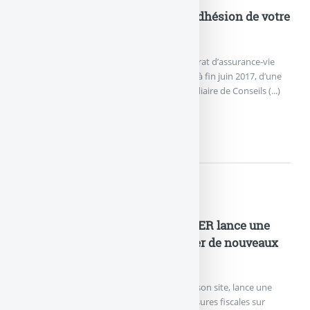
Actualités
Spirica NetLife : 100€ offerts à l’adhésion de votre
contrat d’assurance-vie
Les épargnants souhaitant souscrire le contrat d’assurance-vie
NetLife de Spirica peuvent bénéficier, jusqu’à fin juin 2017, d’une
offre de bienvenue spécifique, via l’intermédiaire de Conseils (...)
SPIRICA NETLIFE : 100€...
Actualités
Fiscalité de l’assurance-vie : l’AFER lance une
pétition nationale pour demander de nouveaux
assouplissements !
L’AFER, dans une lettre ouverte publiée sur son site, lance une
pétition afin de demander de nouvelles mesures fiscales sur