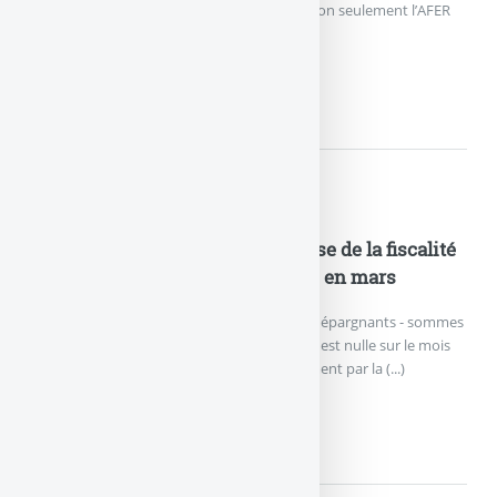
l’assurance-vie, en faveur des épargnants. Non seulement l’AFER
ne (...)
FISCALITÉ DE L’ASSURANCE-
Actualités
Assurance-vie : la probable hausse de la fiscalité
jette un froid, collecte nette nulle en mars
La collecte nette (cotisations versées par les épargnants - sommes
versées par les assureurs) de l’assurance-vie est nulle sur le mois
de mars, selon les chiffres publiés officiellement par la (...)
ASSURANCE-VIE : LA PROBAB