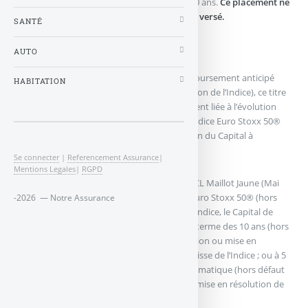
récupérer au minimum votre capital dans 10 ans.
Ce placement ne
garantit donc pas intégralement le capital versé.
SANTÉ
LCL Maillot Jaune (Mai 2017)
AUTO
D’une durée de 10 ans (sauf en cas de remboursement anticipé
HABITATION
automatique à 5 ans en fonction de l’évolution de l’Indice), ce titre
de créance offre une solution d’investissement liée à l’évolution
des actions de la zone euro au travers de l’indice Euro Stoxx 50®
(calculé hors dividendes) avec une protection du Capital à
l’échéance.
Se connecter
|
Referencement Assurance
|
Mentions Legales
|
RGPD
La durée et la performance potentielle de LCL Maillot Jaune (Mai
2017) dépendent de l‘évolution de l’Indice Euro Stoxx 50® (hors
-2026 — Notre Assurance
dividendes) ; quelle que soit l’évolution de l’Indice, le Capital de
LCL Maillot Jaune (Mai 2017) est protégé au terme des 10 ans (hors
défaut de l’Emetteur et hors défaut, liquidation ou mise en
résolution de LCL), même en cas de forte baisse de l’Indice ; ou à 5
ans en cas de remboursement anticipé automatique (hors défaut
de l’Emetteur et hors défaut, liquidation ou mise en résolution de
LCL).