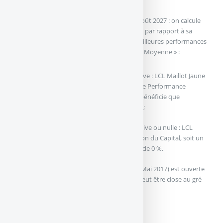
10 ans.
A 10 ans / A l’échéance de la formule, le 11 août 2027 : on calcule
les 40 performances trimestrielles de l’Indice par rapport à sa
Valeur Initiale et on ne retient que les 30 meilleures performances
trimestrielles pour calculer la « Performance Moyenne » :
Si cette Performance Moyenne est positive : LCL Maillot Jaune
(Mai 2017) offre le Capital majoré de cette Performance
Moyenne. Dans ce cas, l’investisseur ne bénéficie que
partiellement de la croissance de l’Indice ;
Si cette Performance Moyenne est négative ou nulle : LCL
Maillot Jaune (Mai 2017) offre la protection du Capital, soit un
Taux de Rendement Annuel Brut (TRAB) de 0 %.
La commercialisation de LCL Maillot Jaune (Mai 2017) est ouverte
du 3 mai 2017 au 25 juillet 2017 (17h) mais peut être close au gré
de l’Emetteur et sans préavis.
<av-par-promoteur|promoteur=LCL>