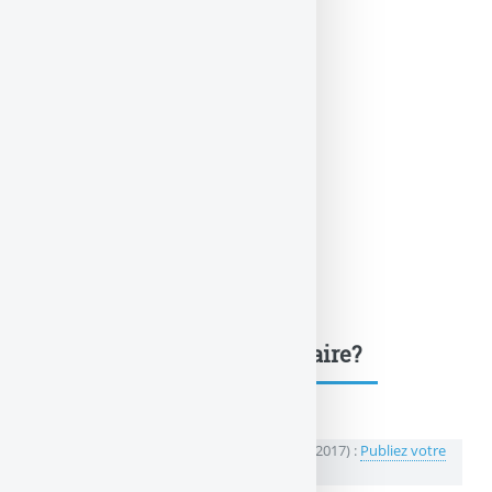
Une question, un commentaire?
💬 Réagir à cet article LCL Maillot Jaune (Mai 2017) :
Publiez votre
commentaire ou posez votre question...