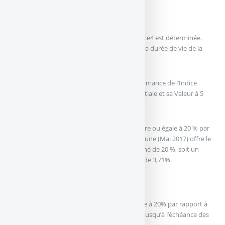
Comment ça marche ?
AU LANCEMENT/ La valeur “initiale” de l’Indice4 est déterminée.
Elle servira de base de calcul pendant toute la durée de vie de la
formule.
A 5 ans / le 11 août 2022 : on calcule la Performance de l’Indice
(performance date à date entre sa Valeur Initiale et sa Valeur à 5
ans) :
Si la performance de l’Indice est supérieure ou égale à 20 % par
rapport à sa Valeur Initiale, LCL Maillot Jaune (Mai 2017) offre le
Capital majoré d’un gain fixe prédéterminé de 20 %, soit un
Taux de Rendement Annuel Brut (TRAB) de 3,71%.
La formule s’arrête alors automatiquement.
Si la performance de l’Indice est inférieure à 20% par rapport à
sa Valeur Initiale , la formule se poursuit jusqu’à l’échéance des