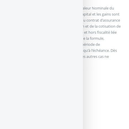
L’expression “capital” utilisée ici désigne la Valeur Nominale du
Titre pour LCL Maillot Jaune (Mai 2017). Le capital et les gains sont
annoncés hors frais d’entrée (CTO) ou frais du contrat d’assurance
vie (frais sur versement, arbitrage, de gestion et de la cotisation de
la garantie complémentaire en cas de décès) et hors fiscalité liée
au cadre d’investissement. Pour bénéficier de la formule,
l’investisseur doit avoir souscrit pendant la période de
commercialisation et conserver ses parts jusqu’à l’échéance. Dès
que la condition de réalisation est remplie, les autres cas ne
peuvent plus s’appliquer.
didim escort
,
marmaris escort
,
didim escort bayan
,
marmaris escort bayan
,
didim
escort bayanlar
,
marmaris escort bayanlar