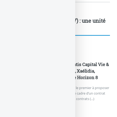
LCL Maillot Jaune (Mai 2017) : une unité
de... : à lire également
Actualités
Generali Vie propose le FCPR Isatis Capital Vie &
Retraite sur les contrats Himalia, Xaélidia,
Octuor, Espace Invest 5 et Espace Horizon 8
Nouveauté pour Generali Vie. L’assureur est le premier à proposer
un FCPR perpétuel aux investisseurs, dans le cadre d’un contrat
d’assurance-vie. Les FCPR proposés dans les contrats (...)
GENERALI VIE PROPOSE...