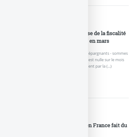
Actualités
Assurance-vie : la probable hausse de la fiscalité
jette un froid, collecte nette nulle en mars
La collecte nette (cotisations versées par les épargnants - sommes
versées par les assureurs) de l’assurance-vie est nulle sur le mois
de mars, selon les chiffres publiés officiellement par la (...)
ASSURANCE-VIE : LA PROBAB
Actualités
Assurance vie : la collecte nette en France fait du
surplace en mars