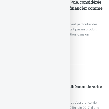
Coup de tonnerre sur l’assurance-vie, considérée
par la justice comme un produit financier comme
un autre
Les assureurs tenaient jusqu’alors au traitement particulier des
contrats d’assurance-vie, arguant que ce n’était pas un produit
financier comme un autre. La Cour de Cassation, dans un
jugement (...)
COUP DE TONNERRE SUR...
Actualités
Spirica NetLife : 100€ offerts à l’adhésion de votre
contrat d’assurance-vie
Les épargnants souhaitant souscrire le contrat d’assurance-vie
NetLife de Spirica peuvent bénéficier, jusqu’à fin juin 2017, d’une