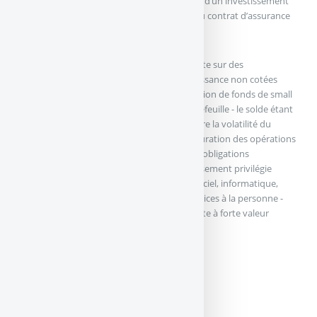
lui permettant de répondre aux contraintes d’un investissement
ne devant pas dépasser 10% du montant du contrat d’assurance
vie concerné.
Quant à son univers d’investissement, il porte sur des
investissements-cible dans des PME de croissance non cotées
représentant 60 % du support, et une sélection de fonds de small
et midcaps européennes pour 35% du portefeuille - le solde étant
composé de produits liquides. Afin de réduire la volatilité du
support, Isatis Capital procède à une structuration des opérations
non cotées basées majoritairement sur des obligations
convertibles. A noter que l’équipe d’investissement privilégie
principalement quatre grands secteurs : logiciel, informatique,
numérique, digital - medtech, nutrition, services à la personne -
services aux entreprises - industries de pointe à forte valeur
ajoutée.
Code Isin : FR0013222353
Valeur nominale : 100 euros