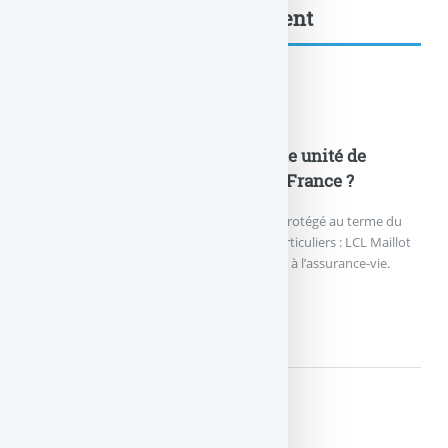
Capital Vie... : à lire également
Actualités
LCL Maillot Jaune (Mai 2017) : une unité de
compte pour les fans du Tour de France ?
LCL lance un nouveau placement à capital protégé au terme du
placement, soit 10 ans, à destination des particuliers : LCL Maillot
Jaune (Mai 2017), éligible au compte-titres et à l’assurance-vie.
LCL MAILLOT JAUNE (MAI...
Actualités