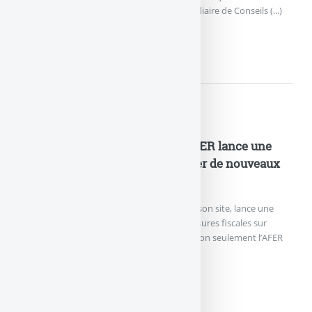
offre de bienvenue spécifique, via l’intermédiaire de Conseils (...)
SPIRICA NETLIFE : 100€...
Actualités
Fiscalité de l’assurance-vie : l’AFER lance une
pétition nationale pour demander de nouveaux
assouplissements !
L’AFER, dans une lettre ouverte publiée sur son site, lance une
pétition afin de demander de nouvelles mesures fiscales sur
l’assurance-vie, en faveur des épargnants. Non seulement l’AFER
ne (...)
FISCALITÉ DE L’ASSURANCE-