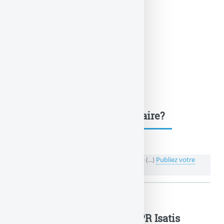
Une question, un commentaire?
💬 Réagir à cet article Generali Vie propose le (...)
Publiez votre
commentaire ou posez votre question...
Generali Vie propose le FCPR Isatis