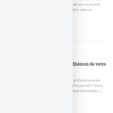
contrats d’assurance-vie, arguant que ce n’était pas un produit
financier comme un autre. La Cour de Cassation, dans un
jugement (...)
COUP DE TONNERRE SUR...
Actualités
Spirica NetLife : 100€ offerts à l’adhésion de votre
contrat d’assurance-vie
Les épargnants souhaitant souscrire le contrat d’assurance-vie
NetLife de Spirica peuvent bénéficier, jusqu’à fin juin 2017, d’une
offre de bienvenue spécifique, via l’intermédiaire de Conseils (...)
SPIRICA NETLIFE : 100€...