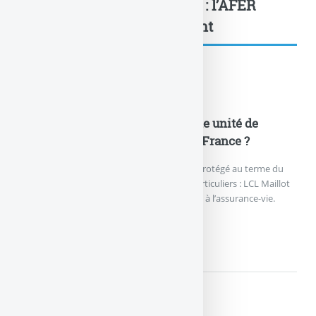
Fiscalité de l’assurance-vie : l’AFER
lance une... : à lire également
Actualités
LCL Maillot Jaune (Mai 2017) : une unité de
compte pour les fans du Tour de France ?
LCL lance un nouveau placement à capital protégé au terme du
placement, soit 10 ans, à destination des particuliers : LCL Maillot
Jaune (Mai 2017), éligible au compte-titres et à l’assurance-vie.
LCL MAILLOT JAUNE (MAI...