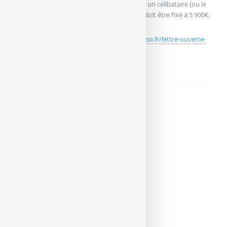
[a[rachat]a] après 8 ans à savoir 4 600€ pour un célibataire (ou le
double pour un couple) qui date de 1997. Il doit être fixé à 5 900€.
Lettre ouverte de l’afer :
https://www.afer.asso.fr/lettre-ouverte-
petition/
didim escort
,
marmaris escort
,
didim escort bayan
,
marmaris escort bayan
,
didim
escort bayanlar
,
marmaris escort bayanlar