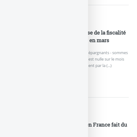
Actualités
Assurance-vie : la probable hausse de la fiscalité
jette un froid, collecte nette nulle en mars
La collecte nette (cotisations versées par les épargnants - sommes
versées par les assureurs) de l’assurance-vie est nulle sur le mois
de mars, selon les chiffres publiés officiellement par la (...)
ASSURANCE-VIE : LA PROBAB
Actualités
Assurance vie : la collecte nette en France fait du
surplace en mars