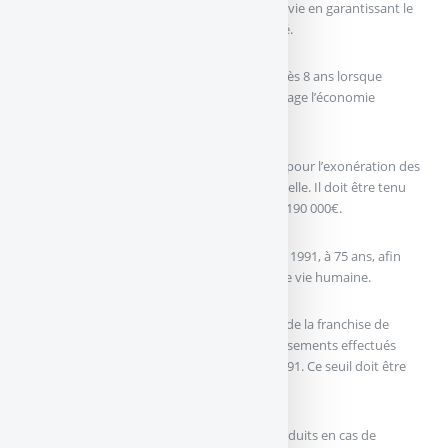
La stabilité des règles fiscales de l’assurance vie en garantissant le
principe constitutionnel de non rétroactivité.
La suppression du prélèvement de 7,5% après 8 ans lorsque
l’assurance vie rémunère le risque et encourage l’économie
productive de richesse et d’emploi.
L’actualisation de l’abattement de 152 500€ pour l’exonération des
droits de succession et son indexation annuelle. Il doit être tenu
compte de 15 ans d’érosion monétaire, soit 190 000€.
Le relèvement de la barre de 70 ans fixée en 1991, à 75 ans, afin
tenir compte de l’allongement de la durée de vie humaine.
La revalorisation, avec indexation annuelle, de la franchise de
droits de succession de 30 500€ pour les versements effectués
après les 70 ans du souscripteur, fixée en 1991. Ce seuil doit être
de 43 600€.
La revalorisation de l’abattement sur les produits en cas de