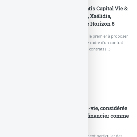
Actualités
Generali Vie propose le FCPR Isatis Capital Vie &
Retraite sur les contrats Himalia, Xaélidia,
Octuor, Espace Invest 5 et Espace Horizon 8
Nouveauté pour Generali Vie. L’assureur est le premier à proposer
un FCPR perpétuel aux investisseurs, dans le cadre d’un contrat
d’assurance-vie. Les FCPR proposés dans les contrats (...)
GENERALI VIE PROPOSE...
Actualités
Coup de tonnerre sur l’assurance-vie, considérée
par la justice comme un produit financier comme
un autre
Les assureurs tenaient jusqu’alors au traitement particulier des