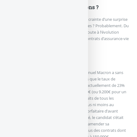
Les incertitudes liées aux élections ?
Faut-il voir dans cette pause de la collecte la crainte d’une surprise
lors des élections présidentielles et législatives ? Probablement. Du
moins en partie, une autre raison est sans doute à l’évolution
promise de la fiscalité sur les produits des contrats d’assurance-vie
lors de rachats.
Hausse de la fiscalité
La "flat tax" proposée par le candidat Emmanuel Macron a sans
doute fait réagir nombre d’épargnants. Alors que le taux de
taxation des produits, en cas de rachat, est actuellement de 23%
(7.50%+15.50%), après l’abattement de 4.600€ (ou 9.200€ pour un
couple), le passage au taux identique aux fruits de tous les
placements à 30% (un retour en arrière ni plus ni moins au
principe même du prélèvement libératoire forfaitaire d’avant
2012), faisait largement réagir. Devant ce tollé, le candidat s’était
empressé de changer son fusil d’épaule et d’amender sa
proposition en ne visant que les produits issus des contrats dont
les encours seraient d’un montant supérieur à 150.000€.