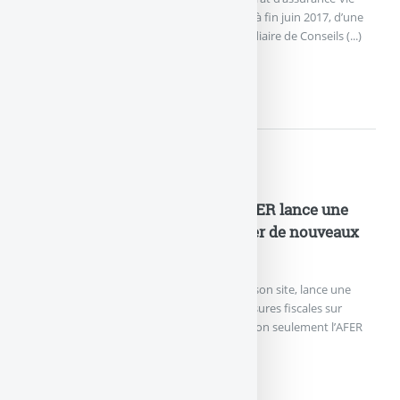
NetLife de Spirica peuvent bénéficier, jusqu’à fin juin 2017, d’une
offre de bienvenue spécifique, via l’intermédiaire de Conseils (...)
SPIRICA NETLIFE : 100€...
Actualités
Fiscalité de l’assurance-vie : l’AFER lance une
pétition nationale pour demander de nouveaux
assouplissements !
L’AFER, dans une lettre ouverte publiée sur son site, lance une
pétition afin de demander de nouvelles mesures fiscales sur
l’assurance-vie, en faveur des épargnants. Non seulement l’AFER
ne (...)
FISCALITÉ DE L’ASSURANCE-