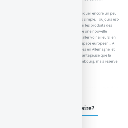
Une nouvelle règle qui viendrait donc compliquer encore un peu
plus les choses, comme si cela était déjà trop simple. Toujours est-
il que cette probable hausse de la fiscalité sur les produits des
contrats d’assurance-vie donnera sans doute une nouvelle
opportunité aux épargnants les plus aisés d’aller voir ailleurs, en
dehors de nos frontières, mais dans notre espace européen... A
l’instar de ce qui se passe sur les SCPI investies en Allemagne, et
donc soumis à la fiscalité allemande, plus avantageuse que la
française. Sans parler évidemment du Luxembourg, mais réservé
aux épargnants les plus fortunés.
didim escort
,
marmaris escort
,
didim escort bayan
,
marmaris escort bayan
,
didim
escort bayanlar
,
marmaris escort bayanlar
Une question, un commentaire?