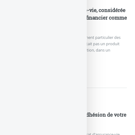
Actualités
Coup de tonnerre sur l’assurance-vie, considérée
par la justice comme un produit financier comme
un autre
Les assureurs tenaient jusqu’alors au traitement particulier des
contrats d’assurance-vie, arguant que ce n’était pas un produit
financier comme un autre. La Cour de Cassation, dans un
jugement (...)
COUP DE TONNERRE SUR...
Actualités
Spirica NetLife : 100€ offerts à l’adhésion de votre
contrat d’assurance-vie
Les épargnants souhaitant souscrire le contrat d’assurance-vie