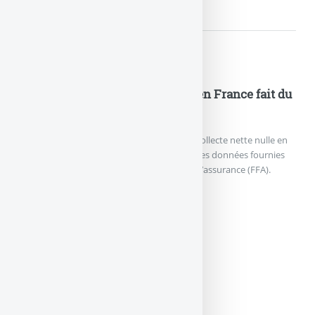
Actualités
Assurance vie : la collecte nette en France fait du
surplace en mars
L’assurance vie en France a enregistré une collecte nette nulle en
mars, les dépôts égalant les retraits, selon des données fournies
mardi à l’AFP par la Fédération française de l’assurance (FFA).
ASSURANCE VIE : LA COLLEC