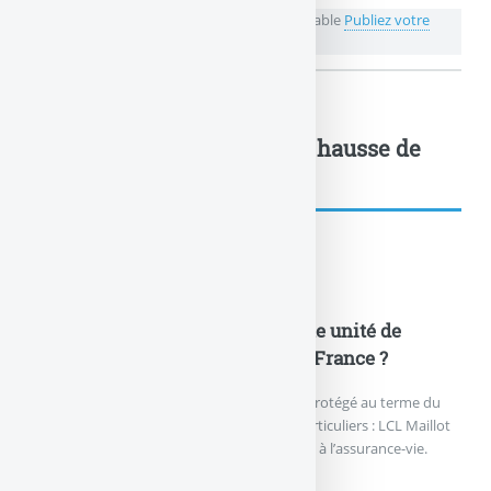
💬 Réagir à cet article Assurance-vie : la probable
Publiez votre
commentaire ou posez votre question...
Assurance-vie : la probable hausse de
la... : à lire également
Actualités
LCL Maillot Jaune (Mai 2017) : une unité de
compte pour les fans du Tour de France ?
LCL lance un nouveau placement à capital protégé au terme du
placement, soit 10 ans, à destination des particuliers : LCL Maillot
Jaune (Mai 2017), éligible au compte-titres et à l’assurance-vie.