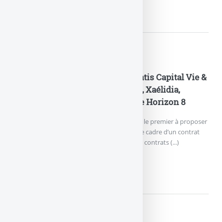
LCL MAILLOT JAUNE (MAI...
Actualités
Generali Vie propose le FCPR Isatis Capital Vie &
Retraite sur les contrats Himalia, Xaélidia,
Octuor, Espace Invest 5 et Espace Horizon 8
Nouveauté pour Generali Vie. L’assureur est le premier à proposer
un FCPR perpétuel aux investisseurs, dans le cadre d’un contrat
d’assurance-vie. Les FCPR proposés dans les contrats (...)
GENERALI VIE PROPOSE...