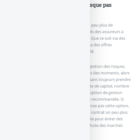
unités de compte, une prise de risque pas
toujours maîtrisée
Les épargnants, pour tenter de percevoir un peu plus de
rendement, cèdent de plus en plus aux appels des assureurs à
investir davantage sur les unités de compte. Que ce soit via des
offres de bonus sur les fonds en euros, ou via des offres
promotionnelles de bienvenue, primes à la clé.
Forcément, les épargnants, peu enclins à la gestion des risques,
optent pour cette démarche au plus mauvais des moments, alors
que les indices boursiers sont au plus haut. Sans toujours prendre
garde à leurs expositions aux risques de perte de capital, nombre
d’entre eux s’embarquent sans opter pour l’option de gestion
limitant les pertes, une option pour le moins recommandée. Si
d’aventure le contrat de l’épargnant ne propose pas cette option,
il serait sans doute judicieux de souscrire un contrat un peu plus
récent... Gérer c’est aussi prévoir l’avenir... Cela pour éviter des
lendemains un peu plus difficiles en cas de chute des marchés
boursiers et immobiliers.