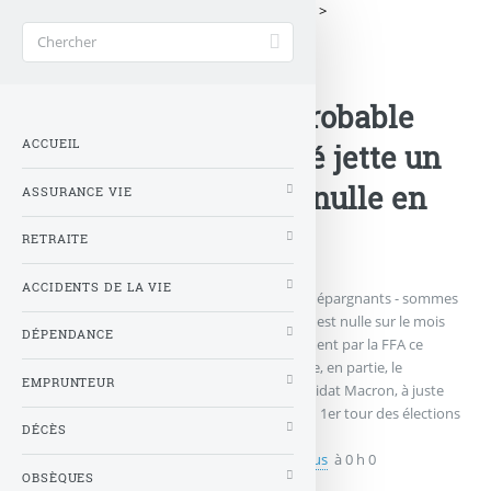
Accueil
>
Contrats Assurance
>
Actualités
>
Assurance-vie : la probable
ACCUEIL
hausse de la fiscalité jette un
froid, collecte nette nulle en
ASSURANCE VIE
mars
RETRAITE
ACCIDENTS DE LA VIE
La collecte nette (cotisations versées par les épargnants - sommes
versées par les assureurs) de l’assurance-vie est nulle sur le mois
DÉPENDANCE
de mars, selon les chiffres publiés officiellement par la FFA ce
mardi. Les épargnants redoutent sans doute, en partie, le
EMPRUNTEUR
changement de fiscalité promise par le candidat Macron, à juste
titre, puisque ce dernier est arrivé en tête au 1er tour des élections
DÉCÈS
présidentielles.
Publié le
mardi 25 avril 2017
par
Denis Lapalus
à 0 h 0
OBSÈQUES