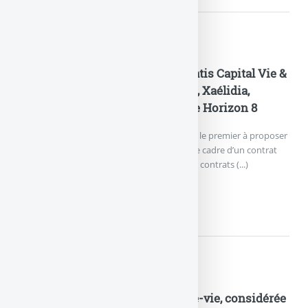
Actualités
Generali Vie propose le FCPR Isatis Capital Vie &
Retraite sur les contrats Himalia, Xaélidia,
Octuor, Espace Invest 5 et Espace Horizon 8
Nouveauté pour Generali Vie. L’assureur est le premier à proposer
un FCPR perpétuel aux investisseurs, dans le cadre d’un contrat
d’assurance-vie. Les FCPR proposés dans les contrats (...)
GENERALI VIE PROPOSE...
Actualités
Coup de tonnerre sur l’assurance-vie, considérée