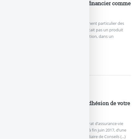
par la justice comme un produit financier comme
un autre
Les assureurs tenaient jusqu’alors au traitement particulier des
contrats d’assurance-vie, arguant que ce n’était pas un produit
financier comme un autre. La Cour de Cassation, dans un
jugement (...)
COUP DE TONNERRE SUR...
Actualités
Spirica NetLife : 100€ offerts à l’adhésion de votre
contrat d’assurance-vie
Les épargnants souhaitant souscrire le contrat d’assurance-vie
NetLife de Spirica peuvent bénéficier, jusqu’à fin juin 2017, d’une
offre de bienvenue spécifique, via l’intermédiaire de Conseils (...)