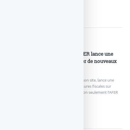
SPIRICA NETLIFE : 100€...
Actualités
Fiscalité de l’assurance-vie : l’AFER lance une
pétition nationale pour demander de nouveaux
assouplissements !
L’AFER, dans une lettre ouverte publiée sur son site, lance une
pétition afin de demander de nouvelles mesures fiscales sur
l’assurance-vie, en faveur des épargnants. Non seulement l’AFER
ne (...)
FISCALITÉ DE L’ASSURANCE-