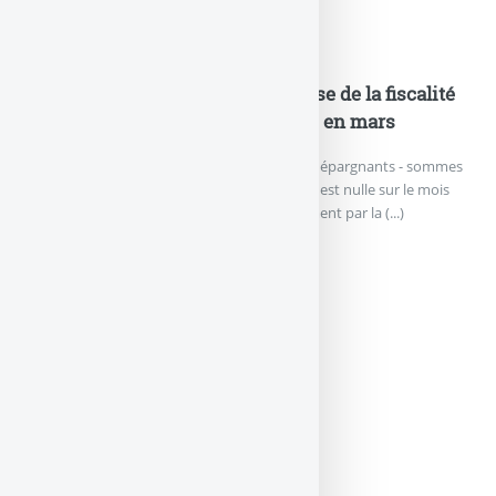
Actualités
Assurance-vie : la probable hausse de la fiscalité
jette un froid, collecte nette nulle en mars
La collecte nette (cotisations versées par les épargnants - sommes
versées par les assureurs) de l’assurance-vie est nulle sur le mois
de mars, selon les chiffres publiés officiellement par la (...)
ASSURANCE-VIE : LA PROBAB