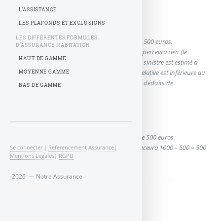
L’ASSISTANCE
Exemple de franchise relative
:
LES PLAFONDS ET EXCLUSIONS
LES DIFFÉRENTES FORMULES
Le contrat mentionne une franchise relative de 500 euros.
D’ASSURANCE HABITATION
Si le sinistre est estimé à 200 euros, l’assuré ne percevra rien (le
HAUT DE GAMME
sinistre étant inférieur à la franchise) mais si le sinistre est estimé à
600 euros, il percevra 600 euros (la franchise relative est inférieure au
MOYENNE GAMME
montant du sinistre, les 500 euros ne sont pas déduits de
BAS DE GAMME
l’indemnité).
Exemple de franchise absolue
:
Le contrat mentionne une franchise absolue de 500 euros.
Si le sinistre est estimé à 1000 euros, l’assuré recevra 1000 – 500 = 500
Se connecter
|
Referencement Assurance
|
Mentions Legales
|
RGPD
euros
-2026 — Notre Assurance
didim escort
,
marmaris escort
,
didim escort bayan
,
marmaris escort bayan
,
didim
escort bayanlar
,
marmaris escort bayanlar