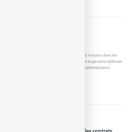
L’ASSISTANCE
En détails....
Les garanties complémentaires
Des garanties complémentaires sont souvent incluses dans les
contrats d’assurance habitation. Par exemple la garantie défense/
recours fait souvent partie des garanties complémentaires
mais (...)
LES GARANTIES COMPLÉMENTA
En détails....
Les rubriques communes à tous les contrats