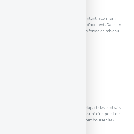
Les plafonds et exclusions
Un plafond correspond en assurance, au montant maximum
versé par la compagnie en cas de sinistre ou d’accident. Dans un
contrat MRH les plafonds sont indiqués sous forme de tableau
pour les (...)
LES PLAFONDS ET EXCLUSION
En détails....
L’assistance
L’assistance est un service proposé dans la plupart des contrats
d’assurance.En assistance, l’assisteur aide l’assuré d’un point de
vue matériel ou physique sans pour autant rembourser les (...)