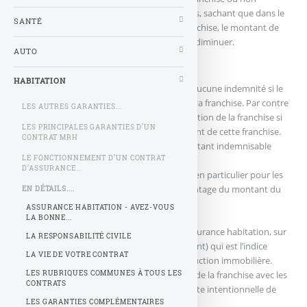
dépend également de ses moyens financiers, sachant que dans le
SANTÉ
cas ou ce dernier décide d’opter pour la franchise, le montant de
l’indemnisation en cas de sinistre s’en verra diminuer.
AUTO
Les différents types de franchise sont :
HABITATION
La franchise relative : vous ne percevez aucune indemnité si le
montant de votre sinistre est inférieur à la franchise. Par contre
LES AUTRES GARANTIES...
l’assuré reçoit une indemnité sans déduction de la franchise si
LES PRINCIPALES GARANTIES D’UN
le montant du sinistre dépasse le montant de cette franchise.
CONTRAT MRH
La franchise absolue est déduite du montant indemnisable
LE FONCTIONNEMENT D’UN CONTRAT
lorsque c’est une franchise individuelle.
D’ASSURANCE...
La franchise proportionnelle est utilisée en particulier pour les
professionnelles et constitue un pourcentage du montant du
EN DÉTAILS....
sinistre restant à la charge de l’assuré.
ASSURANCE HABITATION - AVEZ-VOUS
LA BONNE...
La franchise peut se baser également en assurance habitation, sur
LA RESPONSABILITÉ CIVILE
l’indice FFB (Fédération Française du Bâtiment) qui est l’indice
LA VIE DE VOTRE CONTRAT
permettant de mesurer le coût de la construction immobilière.
LES RUBRIQUES COMMUNES À TOUS LES
Dans tout contrat on trouve une définition de la franchise avec les
CONTRATS
exclusions qu’elle comporte telles que la faute intentionnelle de
LES GARANTIES COMPLÉMENTAIRES
l’assuré, les guerres…etc.