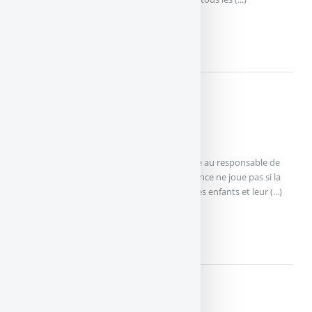
ASSURANCE HABITATION -...
En détails....
La responsabilité civile
L’assurance responsabilité civile se substitue au responsable de
l’acte pour dédommager la victime. L’assurance ne joue pas si la
victime est l’assuré lui-même, ses parents, ses enfants et leur (...)
LA RESPONSABILITÉ CIVILE
En détails....