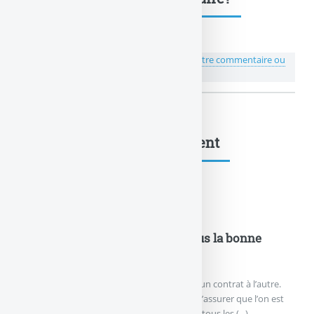
💬 Réagir à cet article La franchise
Publiez votre commentaire ou
posez votre question...
La franchise : à lire également
En détails....
Assurance Habitation - Avez-vous la bonne
couverture ?
Les garanties de base diffèrent beaucoup d’un contrat à l’autre.
Les points à vérifier dans son contrat pour s’assurer que l’on est
bien protégé.Les biens couvertsEn principe, tous les (...)