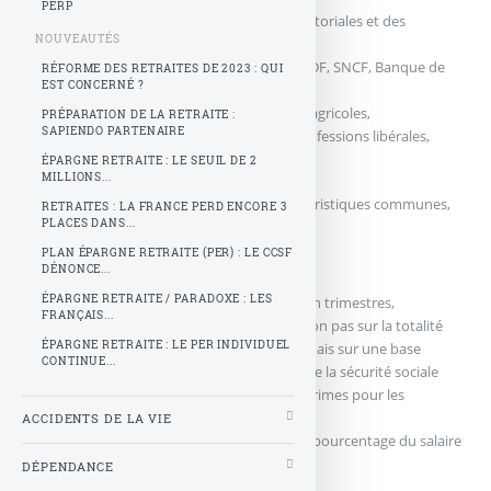
PERP
les salariés de l’État, des collectivités territoriales et des
NOUVEAUTÉS
hôpitaux,
les salariés des régimes spéciaux (EDF-GDF, SNCF, Banque de
RÉFORME DES RETRAITES DE 2023 : QUI
EST CONCERNÉ ?
France...),
les travailleurs non salariés (exploitants agricoles,
PRÉPARATION DE LA RETRAITE :
SAPIENDO PARTENAIRE
commerçants et industriels, artisans, professions libérales,
religieux...).
ÉPARGNE RETRAITE : LE SEUIL DE 2
MILLIONS...
Ils présentent un certain nombre de caractéristiques communes,
RETRAITES : LA FRANCE PERD ENCORE 3
PLACES DANS...
parmi lesquelles on peut citer :
PLAN ÉPARGNE RETRAITE (PER) : LE CCSF
DÉNONCE...
un fonctionnement par répartition,
ÉPARGNE RETRAITE / PARADOXE : LES
un décompte des droits généralement en trimestres,
FRANÇAIS...
des cotisations et des retraites assises non pas sur la totalité
ÉPARGNE RETRAITE : LE PER INDIVIDUEL
du salaire ou du revenu professionnel, mais sur une base
CONTINUE...
réglementaire (par exemple, le plafond de la sécurité sociale
pour les salariés, ou le traitement hors primes pour les
fonctionnaires),
ACCIDENTS DE LA VIE
une retraite représentant elle-même un pourcentage du salaire
ou revenu ainsi plafonné.
DÉPENDANCE