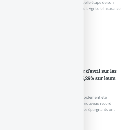
Crédit Agricole Assurances franchit une nouvelle étape de son
projet d’entreprise avec le lancement de Crédit Agricole Insurance
Partners.
INDUSTRIALISATION DE...
Nouveautés Assurances
Assurance Vie : après le trou d’air d’avril sur les
UC, les épargnants ont versé à 65,29% sur leurs
fonds euros en mai 2026
La chute des marchés financiers en avril a rapidement été
gommée. L’encours en assurance vie bat un nouveau record
historique en mai à 2 162 milliards d’euros. Les épargnants ont
encore versé (...)