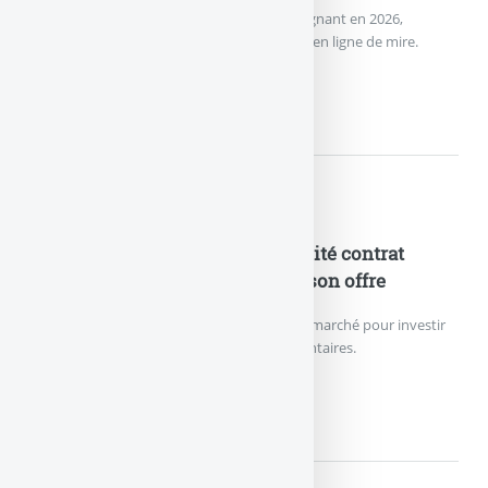
L’assurance vie effectue un grand retour gagnant en 2026,
remontée des rendements des fonds euros en ligne de mire.
NOUVEAU RECORD DE VERSEME
Nouveautés Assurances
ETF en assurance-vie : le plébiscité contrat
Lucya CNP enrichit de nouveau son offre
Le contrat d’assurance vie le moins cher du marché pour investir
sur des ETF référence 27 trackers supplémentaires.
ETF EN ASSURANCE-VIE :...