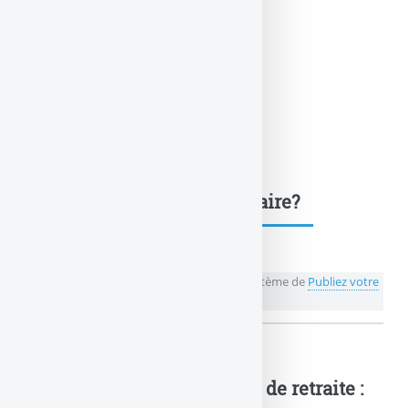
Une question, un commentaire?
💬 Réagir à cet article Les trois étages du système de
Publiez votre
commentaire ou posez votre question...
Les trois étages du système de retraite :