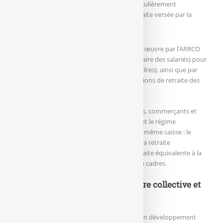
des points de retraite ( dont la valeur est régulièrement
revalorisée ) qui viendront s’ajouter à la retraite versée par la
sécurité sociale.
Pour les salariés du privé elle est mise en œuvre par l’ARRCO
(association pour le régime complémentaire des salariés) pour
l’ensemble des salariés (cadres et non cadres), ainsi que par
l’AGIRC (association générale des institutions de retraite des
cadres) pour les cadres.
Pour les travailleurs non salariés (artisans, commerçants et
professions libérales ) le régime de base et le régime
complémentaire est géré par une seul et même caisse : le
régime social des indépendants ou RSI. La retraite
complémentaire du RSI garantit une retraite équivalente à la
retraite complémentaire des salariés non cadres.
L’épargne retraite complémentaire collective et
individuelle
Ces formes d’épargne retraite connaissent un développement