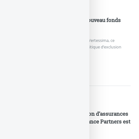
Nouveautés Assurances
Assurance Vie : Vertessima, le nouveau fonds
euros durable lancé par Generali
Generali France a annoncé le lancement de Vertessima, ce
nouveau fonds en euros appliquant une politique d’exclusion
stricte des énergies fossiles.
ASSURANCE VIE : VERTESSIM
Nouveautés Assurances
Industrialisation de la distribution d’assurances
en B2B2C : Crédit Agricole Insurance Partners est
née