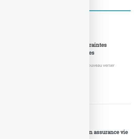
à lire également
Nouveautés Assurances
Fonds en euros EURO+ : les contraintes
d’investissement sont supprimées
NOUVEAUTÉ !
Les épargnants peuvent de nouveau verser
librement sur le fonds en euros EURO+.
FONDS EN EUROS EURO+ :...
Nouveautés Assurances
Nouveau record de versements en assurance vie