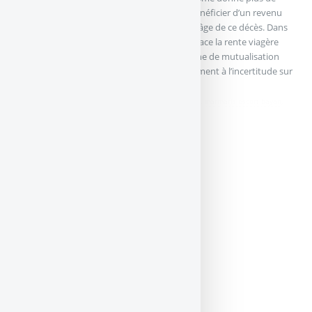
sécurité au retraité, car il lui assure de bénéficier d’un revenu
jusqu’à la fin de ses jours, quel que soit l’âge de ce décès. Dans
ce cas, le capital utilisé pour mettre en place la rente viagère
n’est pas reversé aux héritiers. Ce système de mutualisation
des risques permet de faire face efficacement à l’incertitude sur
l’espérance de vie.
didim escort
,
marmaris escort
,
didim escort bayan
,
marmaris escort bayan
,
didim escort bayanlar
,
marmaris escort bayanlar