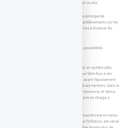
récent et rassemble les contrats présentés sur ce site.
La retraite par capitalisation fonctionne sur le principe de
l’accumulation d’un stock de capital, par des prélèvements sur les
revenus des travailleurs (cotisations), qui servira à financer les
retraites de ces mêmes travailleurs.
Lorsque le travailleur prend sa retraite, deux possibilités
principales sont offertes :
le retraité reçoit les revenus de son capital, et rachète (dés-
épargne) progressivement son capital pour faire face à ses
besoins. Dans ce cas, si la mort intervient avant l’épuisement
du capital, le capital restant sera reversé à ses héritiers. Dans le
cas contraire, le retraité se retrouve sans ressource, et devra
être secouru par la solidarité familiale ou pris en charge a
minima par l’État.
le capital (ou une partie de ce capital) est transformé en rente
viagère : un revenu fixe, indexé ou non sur l’inflation, est versé
au retraité jusqu’à son décès. Ce mécanisme donne plus de