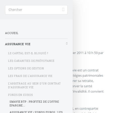
Accueil
>
Assurance vie
ACCUEIL
l’assurance Vie
ASSURANCE VIE
Dernière mise à jour effectuée le
jeudi 3 février 2011
à 10 h 59
par
LE CAPITAL EST-IL BLOQUÉ ?
NotreAssurance
LES GARANTIES DE PRÉVOYANCE
LES OPTIONS DE GESTION
Placement préféré des Français, l’assurance-vie est un contrat
avantageux et adapté à de nombreuses stratégies patrimoniales
LES FRAIS DE L’ASSURANCE VIE
telles que se constituer une épargne, améliorer sa retraite,
L’ARBITRAGE AU SEIN D’UN CONTRAT
transmettre son patrimoine ou encore préserver la santé
D’ASSURANCE VIE
financière de sa famille en cas de décès ou d’invalidité. Il convient
FONDS EN EUROS
néanmoins de faire la distinction entre :
SMAVIE BTP : PROFITEZ DE L’OFFRE
EPARGNE...
L’assurance en cas de décès
: qui permet, en contrepartie
ASSURANCE VIE / FONDS EUROS : LES