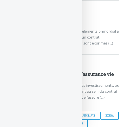
Les frais de l’assurance Vie
Prélevés par l’assureur, ces frais sont un des éléments primordial à
prendre en compte lors de la souscription d’un contrat
d’assurance vie :Les frais de gestion :Ces frais sont exprimés (...)
L’arbitrage au sein d’un contrat d’assurance vie
Un arbitrage permet de modifier la nature des investissements, ou
plus précisément, de les répartir différemment au sein du contrat.
Un arbitrage peut ainsi être nécessaire lorsque l’assuré (...)
ASSURANCE-VIE
ASSURANCEVIE
ASSURANCE_VIE
EXTRA
MENU
MENU_PARTICULIER
PARTICULIER