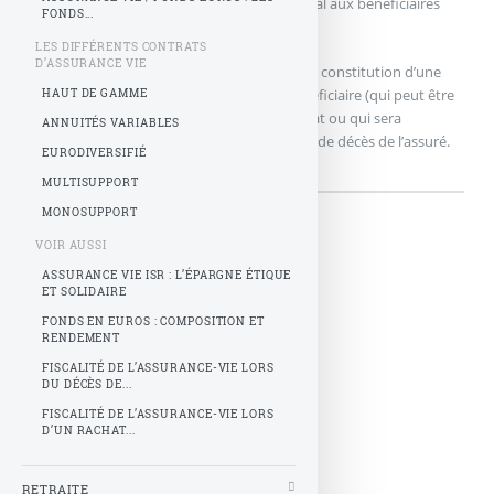
d’une cotisation, le versement d’un capital aux bénéficiaires
FONDS...
désignés lors du décès de l’assuré.
LES DIFFÉRENTS CONTRATS
D’ASSURANCE VIE
L’assurance en cas de vie
: qui permet la constitution d’une
épargne qui sera récupérable par le bénéficiaire (qui peut être
HAUT DE GAMME
aussi le souscripteur) au terme du contrat ou qui sera
ANNUITÉS VARIABLES
transmise à la personne désignée en cas de décès de l’assuré.
EURODIVERSIFIÉ
MULTISUPPORT
MONOSUPPORT
VOIR AUSSI
ASSURANCE VIE ISR : L’ÉPARGNE ÉTIQUE
ET SOLIDAIRE
FONDS EN EUROS : COMPOSITION ET
RENDEMENT
FISCALITÉ DE L’ASSURANCE-VIE LORS
DU DÉCÈS DE...
FISCALITÉ DE L’ASSURANCE-VIE LORS
D’UN RACHAT...
RETRAITE