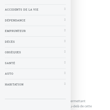
ACCIDENTS DE LA VIE
DÉPENDANCE
EMPRUNTEUR
DÉCÈS
OBSÈQUES
Assurance vie
SANTÉ
AUTO
HABITATION
Le capital est-il bloqué ?
L’assurance vie est un contrat à durée fixe permettant
l’exonération fiscale dès 8 ans d’existence. Au-delà de cette